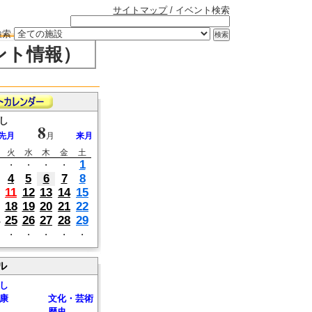
サイトマップ
/ イベント検索
検索
ント情報）
し
8
先月
月
来月
火
水
木
金
土
1
・
・
・
・
4
5
6
7
8
11
12
13
14
15
18
19
20
21
22
25
26
27
28
29
・
・
・
・
・
ル
し
康
文化・芸術
歴史