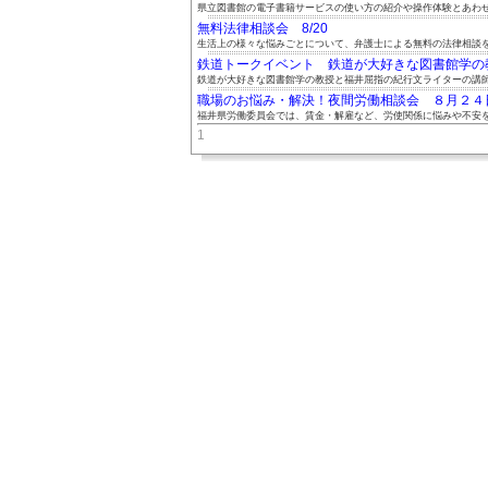
県立図書館の電子書籍サービスの使い方の紹介や操作体験とあわせて
無料法律相談会 8/20
生活上の様々な悩みごとについて、弁護士による無料の法律相談をご
鉄道トークイベント 鉄道が大好きな図書館学の教授
鉄道が大好きな図書館学の教授と福井屈指の紀行文ライターの講師お
職場のお悩み・解決！夜間労働相談会 ８月２４日（
福井県労働委員会では、賃金・解雇など、労使関係に悩みや不安を抱
1