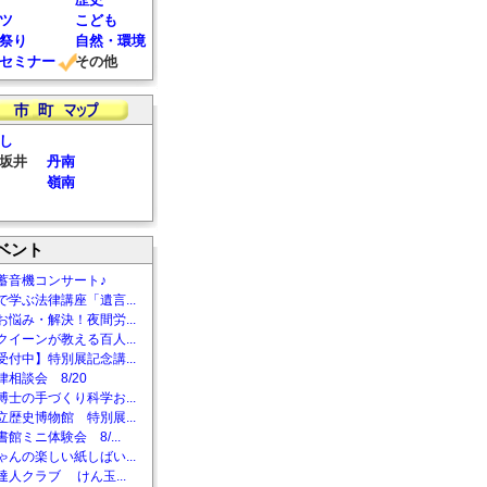
ツ
こども
祭り
自然・環境
セミナー
その他
し
坂井
丹南
嶺南
ベント
蓄音機コンサート♪
で学ぶ法律講座「遺言...
お悩み・解決！夜間労...
クイーンが教える百人...
受付中】特別展記念講...
相談会 8/20
博士の手づくり科学お...
立歴史博物館 特別展...
館ミニ体験会 8/...
ゃんの楽しい紙しばい...
達人クラブ けん玉...