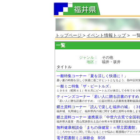
トップページ
>
イベント情報トップ
> 一
一覧
ジャンル：
その他
地区：
福井・坂井
タイトル
一般特集コーナー「夏を涼しく快適に！」
暑い夏の時期を涼しく快適に過ごすヒントとなるよう、熱中症対策や
一般ミニ特集「ザ・ビートルズ」
１９６６（昭和４１）年６月にビートルズが来日して今年で６０年に
ティーンズコーナー「若い人に贈る読書のすすめ
「若い人に贈る読書のすすめ」（公益社団法人読書推進運動協議会発
郷土資料コーナー「読んで楽しむ福井の城」（３館連
福井城、丸岡城など、福井県内の城に関する郷土資料を特集しま
郷土資料コーナー 連携展示「中世六古窯で全国初！.
福井県大釜屋・西山窯跡群出土品の令和８年度重要文化財新指定を記
無料健康相談会「まちの保健室ｉｎ県立図書館」 8.
こころやからだに関して気になることや悩みに看護職がアドバイスし
電子図書館ミニ体験会 8/16