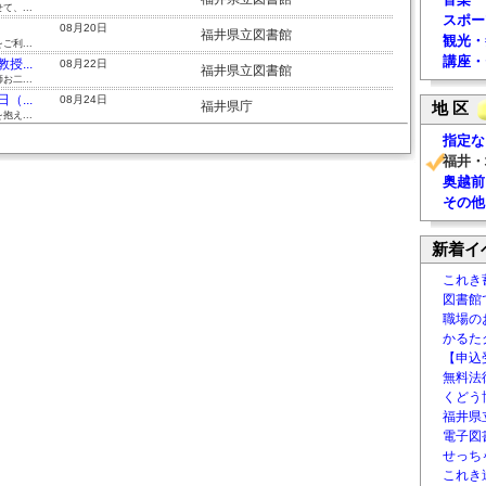
、...
スポー
08月20日
福井県立図書館
観光・
利...
講座・
...
08月22日
福井県立図書館
二...
...
08月24日
福井県庁
地 区
え...
指定な
福井・
奥越前
その他
新着イ
これき
図書館
職場の
かるた
【申込
無料法律
くどう
福井県
電子図書
せっち
これき