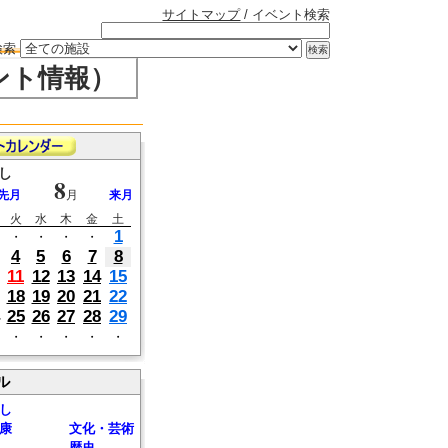
サイトマップ
/ イベント検索
検索
ント情報）
し
8
先月
月
来月
火
水
木
金
土
1
・
・
・
・
4
5
6
7
8
11
12
13
14
15
18
19
20
21
22
25
26
27
28
29
・
・
・
・
・
ル
し
康
文化・芸術
歴史