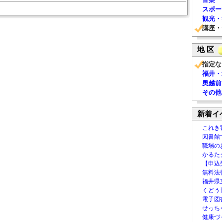
スポー
観光・
講座・
地 区
指定な
福井・
奥越前
その他
新着イ
これき
図書館
職場の
かるた
【申込
無料法律
福井県
くどう
電子図書
せっち
健康づ