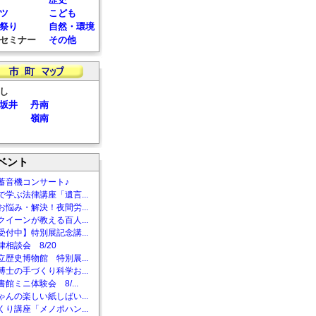
ツ
こども
祭り
自然・環境
セミナー
その他
し
坂井
丹南
嶺南
ベント
蓄音機コンサート♪
で学ぶ法律講座「遺言...
お悩み・解決！夜間労...
クイーンが教える百人...
受付中】特別展記念講...
相談会 8/20
立歴史博物館 特別展...
博士の手づくり科学お...
館ミニ体験会 8/...
ゃんの楽しい紙しばい...
くり講座「メノポハン...