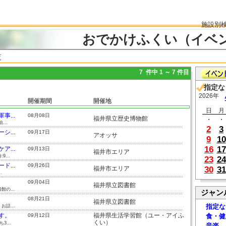
施設別
おでかけふくい（イベ
覧
7 件中 1 ～ 7 件目
指定な
2026年
開催期間
開催地
日
月
...
08月08日
福井県立歴史博物館
・
・
..
2
3
...
09月17日
アオッサ
9
10
16
17
...
09月13日
福井市エリア
...
23
24
...
09月26日
福井市エリア
30
31
.
09月04日
福井県立図書館
の...
ジャン
08月21日
福井県立図書館
指定な
話...
す。
福井県生活学習館（ユー・アイふ
09月12日
食・健
くい）
...
音楽