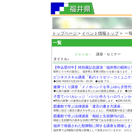
トップページ
>
イベント情報トップ
> 一
一覧
ジャンル：
講座・セミナー
タイトル↓
【申込受付中】特別展記念講演「福井県の昭和と軍事
昭和１００年の節目に、福井県と軍事の関わりを振り返ります。 前.
ビジネススキル講座「私のトリセツ～コミュニケーシ
◆日時 R8/9/17(木)19:00～20:30 ◆会場 アオ...
健康づくり講座「メノポハンドを学ぶゆらぎ世代ケア
◆心身の健康への不安改善を学ぶための講座を開催します。◆日時:9
子育てパパカレッジ「パパと作ろうハロウィンカード
■男性の家事への参画を応援する講座を開催します。■日時:9月26..
図書館で学ぶ法律講座「遺言の書き方講座」
実際に役立つ遺言の書き方を学ぶとともに、関連図書や役立つ図書館
図書館で学ぶ法律講座「相続と生前贈与の話」
相続と生前贈与の基本を法律の専門家である弁護士がわかりやすくお
福井で発掘された獣脚類に関する講座を開催しま
福井県では6種類の恐竜が新種として発見されていますが、そのうち3