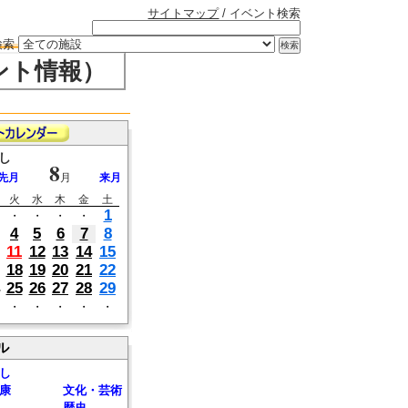
サイトマップ
/ イベント検索
検索
ント情報）
し
8
先月
月
来月
火
水
木
金
土
1
・
・
・
・
4
5
6
7
8
11
12
13
14
15
18
19
20
21
22
25
26
27
28
29
・
・
・
・
・
ル
し
康
文化・芸術
歴史