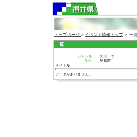
トップページ
>
イベント情報トップ
> 一
一覧
ジャンル：
スポーツ
地区：
奥越前
タイトル↓
データがありません。