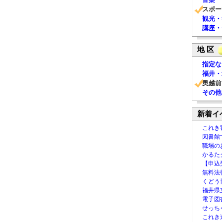
スポー
観光・
講座・
地 区
指定な
福井・
奥越前
その他
新着イ
これき
図書館
職場の
かるた
【申込
無料法律
くどう
福井県
電子図書
せっち
これき