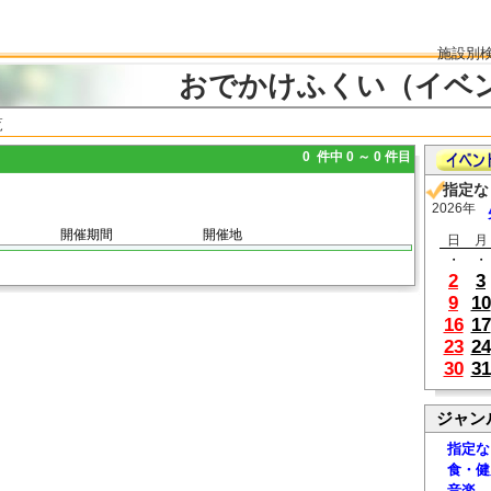
施設別
おでかけふくい（イベ
覧
0 件中 0 ～ 0 件目
指定な
2026年
開催期間
開催地
日
月
・
・
2
3
9
10
16
17
23
24
30
31
ジャン
指定な
食・健
音楽