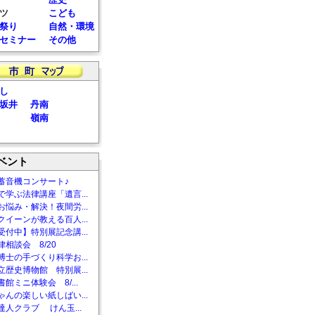
ツ
こども
祭り
自然・環境
セミナー
その他
し
坂井
丹南
嶺南
ベント
蓄音機コンサート♪
で学ぶ法律講座「遺言...
お悩み・解決！夜間労...
クイーンが教える百人...
受付中】特別展記念講...
相談会 8/20
博士の手づくり科学お...
立歴史博物館 特別展...
館ミニ体験会 8/...
ゃんの楽しい紙しばい...
達人クラブ けん玉...