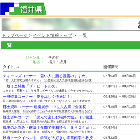
トップページ
>
イベント情報トップ
> 一覧
一覧
ジャンル：
その他
地区：
福井・坂井
タイトル↓
開催期間
ティーンズコーナー「若い人に贈る読書のすすめ」
07月03日 ～ 09月04日
「若い人に贈る読書のすすめ」（公益社団法人読書推進運動協議会発行...
一般ミニ特集「ザ・ビートルズ」
07月01日 ～ 08月26日
１９６６（昭和４１）年６月にビートルズが来日して今年で６０年にな...
一般特集コーナー「夏を涼しく快適に！」
06月26日 ～ 08月26日
暑い夏の時期を涼しく快適に過ごすヒントとなるよう、熱中症対策や、...
郷土資料コーナー 連携展示「中世六古窯で全国初！...
07月25日 ～ 09月13日
福井県大釜屋・西山窯跡群出土品の令和８年度重要文化財新指定を記念...
郷土資料コーナー「読んで楽しむ福井の城」（３館連...
07月17日 ～ 09月16日
福井城、丸岡城など、福井県内の城に関する郷土資料を特集します。
職場のお悩み・解決！夜間労働相談会 ８月２４日（...
08月24日
福井県労働委員会では、賃金・解雇など、労使関係に悩みや不安を抱え...
鉄道トークイベント 鉄道が大好きな図書館学の教授...
08月22日