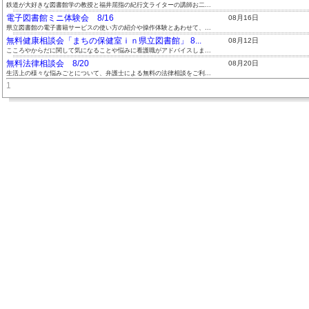
鉄道が大好きな図書館学の教授と福井屈指の紀行文ライターの講師お二...
電子図書館ミニ体験会 8/16
08月16日
県立図書館の電子書籍サービスの使い方の紹介や操作体験とあわせて、...
無料健康相談会「まちの保健室ｉｎ県立図書館」 8...
08月12日
こころやからだに関して気になることや悩みに看護職がアドバイスしま...
無料法律相談会 8/20
08月20日
生活上の様々な悩みごとについて、弁護士による無料の法律相談をご利...
1