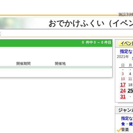
施設別
おでかけふくい（イベ
覧
0 件中 0 ～ 0 件目
指定な
2021年
開催期間
開催地
日
月
・
・
3
4
10
11
17
18
24
25
31
・
ジャン
指定な
食・健
音楽