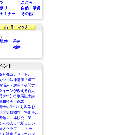
ツ
こども
祭り
自然・環境
セミナー
その他
し
坂井
丹南
嶺南
ベント
蓄音機コンサート♪
で学ぶ法律講座「遺言...
お悩み・解決！夜間労...
クイーンが教える百人...
受付中】特別展記念講...
相談会 8/20
博士の手づくり科学お...
立歴史博物館 特別展...
館ミニ体験会 8/...
ゃんの楽しい紙しばい...
達人クラブ けん玉...
くり講座「メノポハン...