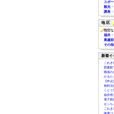
スポー
観光・
講座・
地 区
指定な
福井・
奥越前
その他
新着イ
これき
図書館
職場の
かるた
【申込
無料法律
くどう
福井県
電子図書
せっち
これき
健康づ