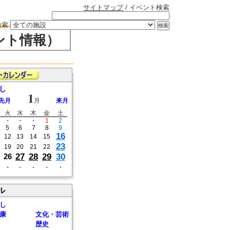
サイトマップ
/ イベント検索
検索
ント情報）
し
1
先月
月
来月
火
水
木
金
土
・
・
・
1
2
5
6
7
8
9
16
12
13
14
15
23
19
20
21
22
27
28
29
30
26
・
・
・
・
・
ル
し
康
文化・芸術
歴史