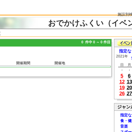
施設別
おでかけふくい（イベ
覧
0 件中 0 ～ 0 件目
指定な
2021年
開催期間
開催地
日
月
・
・
5
6
12
13
19
20
26
27
ジャン
指定な
食・健
音楽
スポー