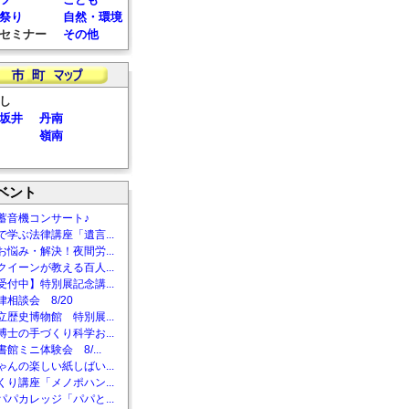
祭り
自然・環境
セミナー
その他
し
坂井
丹南
嶺南
ベント
蓄音機コンサート♪
で学ぶ法律講座「遺言...
お悩み・解決！夜間労...
クイーンが教える百人...
受付中】特別展記念講...
相談会 8/20
立歴史博物館 特別展...
博士の手づくり科学お...
館ミニ体験会 8/...
ゃんの楽しい紙しばい...
くり講座「メノポハン...
パパカレッジ「パパと...