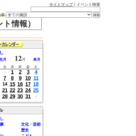
サイトマップ
/ イベント検索
検索
ント情報）
し
12
先月
月
来月
火
水
木
金
土
1
2
3
4
・
7
8
9
10
11
15
16
17
18
14
21
22
23
24
25
28
29
30
31
・
ル
し
康
文化・芸術
歴史
ツ
こども