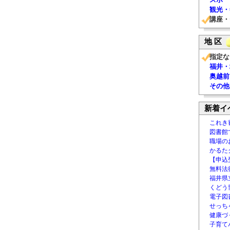
観光・
講座・
地 区
指定な
福井・
奥越前
その他
新着イ
これき
図書館
職場の
かるた
【申込
無料法律
福井県
くどう
電子図書
せっち
健康づ
子育て