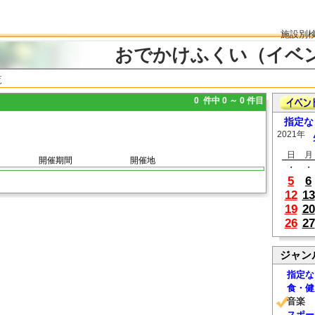
施設別
おでかけふくい（イベ
覧
0 件中 0 ～ 0 件目
指定な
2021年
日
月
開催期間
開催地
・
・
5
6
12
13
19
20
26
27
ジャン
指定な
食・健
音楽
スポー