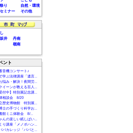
祭り
自然・環境
セミナー
その他
し
坂井
丹南
嶺南
ベント
蓄音機コンサート♪
で学ぶ法律講座「遺言...
お悩み・解決！夜間労...
クイーンが教える百人...
受付中】特別展記念講...
相談会 8/20
立歴史博物館 特別展...
博士の手づくり科学お...
館ミニ体験会 8/...
ゃんの楽しい紙しばい...
くり講座「メノポハン...
パパカレッジ「パパと...