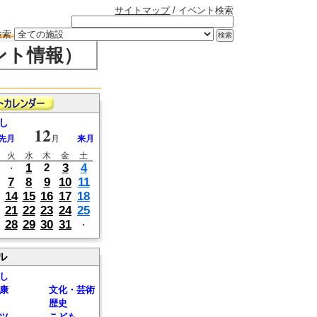
サイトマップ
/ イベント検索
検索
ント情報）
し
12
先月
月
来月
火
水
木
金
土
1
3
4
2
・
7
8
9
10
11
14
15
16
17
18
21
22
23
24
25
28
29
30
31
・
ル
し
康
文化・芸術
歴史
ツ
こども