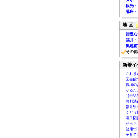
観光・
講座・
地 区
指定な
福井・
奥越前
その他
新着イ
これき
図書館
職場の
かるた
【申込
無料法律
福井県
くどう
電子図書
せっち
健康づ
子育て