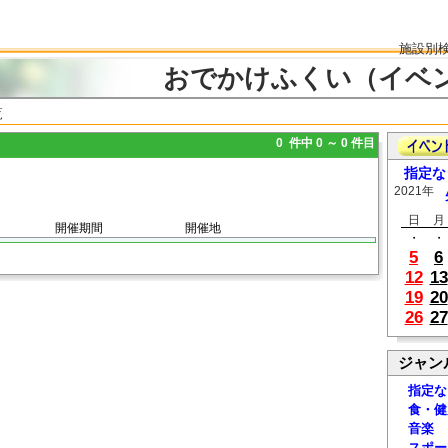
施設別
おでかけふくい（イベ
覧
0 件中 0 ～ 0 件目
指定な
2021年
日
月
開催期間
開催地
・
・
5
6
12
13
19
20
26
27
ジャン
指定な
食・健
音楽
スポー