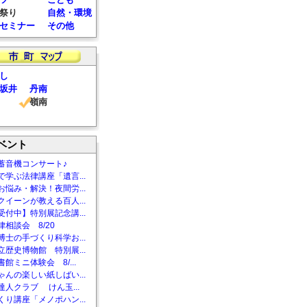
祭り
自然・環境
セミナー
その他
し
坂井
丹南
嶺南
ベント
蓄音機コンサート♪
で学ぶ法律講座「遺言...
お悩み・解決！夜間労...
クイーンが教える百人...
受付中】特別展記念講...
相談会 8/20
博士の手づくり科学お...
立歴史博物館 特別展...
館ミニ体験会 8/...
ゃんの楽しい紙しばい...
達人クラブ けん玉...
くり講座「メノポハン...