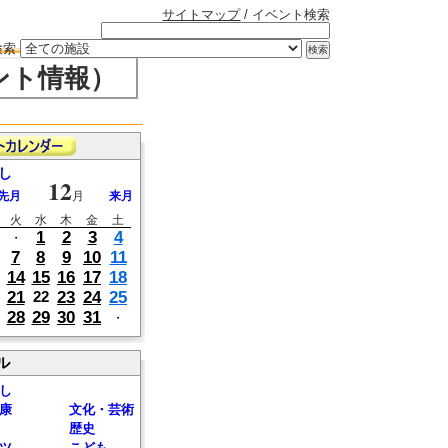
サイトマップ
/ イベント検索
検索
ント情報）
し
12
先月
月
来月
火
水
木
金
土
1
2
3
4
・
7
8
9
10
11
14
15
16
17
18
21
23
24
25
22
28
29
30
31
・
ル
し
康
文化・芸術
歴史
ツ
こども