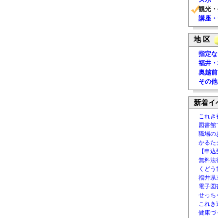
観光・
講座・
地 区
指定な
福井・
奥越前
その他
新着イ
これき
図書館
職場の
かるた
【申込
無料法律
くどう
福井県
電子図書
せっち
これき
健康づ