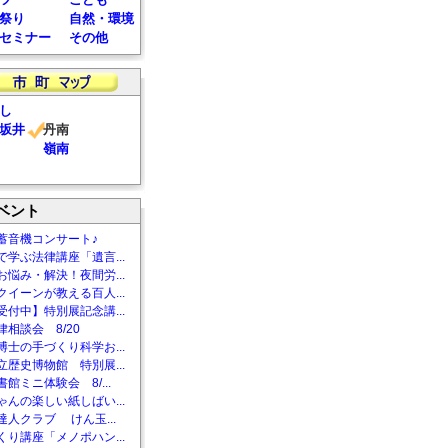
祭り
自然・環境
セミナー
その他
し
坂井
丹南
嶺南
ベント
蓄音機コンサート♪
で学ぶ法律講座「遺言...
お悩み・解決！夜間労...
クイーンが教える百人...
受付中】特別展記念講...
相談会 8/20
博士の手づくり科学お...
立歴史博物館 特別展...
館ミニ体験会 8/...
ゃんの楽しい紙しばい...
達人クラブ けん玉...
くり講座「メノポハン...