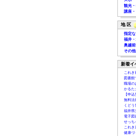
観光・
講座・
地 区
指定な
福井・
奥越前
その他
新着イ
これき
図書館
職場の
かるた
【申込
無料法律
くどう
福井県
電子図書
せっち
これき
健康づ