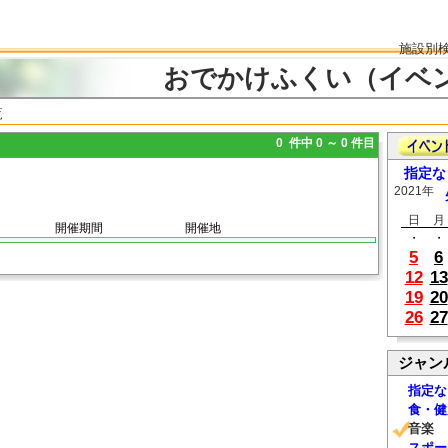
施設別
おでかけふくい（イベ
覧
0 件中 0 ～ 0 件目
指定な
2021年
日
月
開催期間
開催地
・
・
5
6
12
13
19
20
26
27
ジャン
指定な
食・健
音楽
スポー