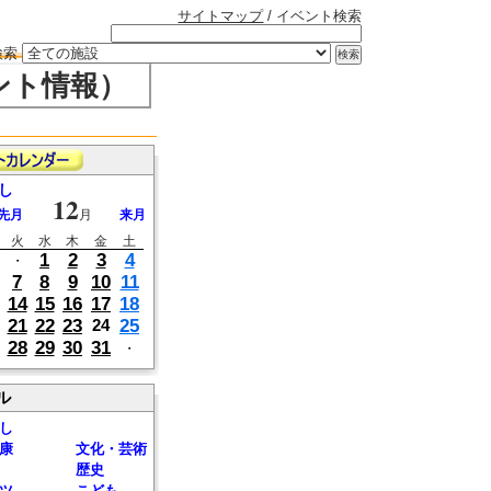
サイトマップ
/ イベント検索
検索
ント情報）
し
12
先月
月
来月
火
水
木
金
土
1
2
3
4
・
7
8
9
10
11
14
15
16
17
18
21
22
23
25
24
28
29
30
31
・
ル
し
康
文化・芸術
歴史
ツ
こども