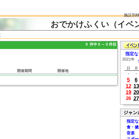
施設別
おでかけふくい（イベ
覧
0 件中 0 ～ 0 件目
指定な
2021年
日
月
開催期間
開催地
・
・
5
6
12
13
19
20
27
26
ジャン
指定な
食・健
音楽
スポー