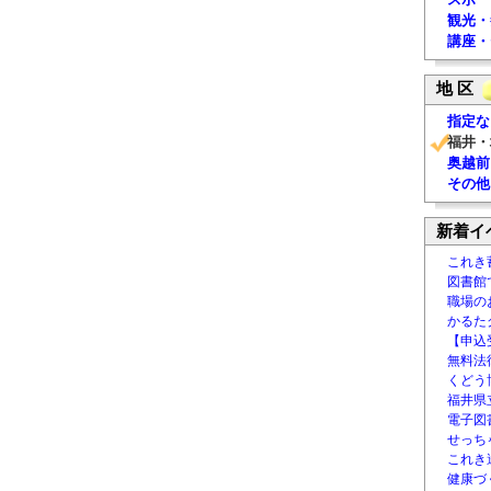
観光・
講座・
地 区
指定な
福井・
奥越前
その他
新着イ
これき
図書館
職場の
かるた
【申込
無料法律
くどう
福井県
電子図書
せっち
これき
健康づ