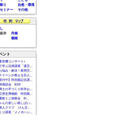
祭り
自然・環境
セミナー
その他
し
坂井
丹南
嶺南
ベント
蓄音機コンサート♪
で学ぶ法律講座「遺言...
お悩み・解決！夜間労...
クイーンが教える百人...
受付中】特別展記念講...
相談会 8/20
博士の手づくり科学お...
立歴史博物館 特別展...
館ミニ体験会 8/...
ゃんの楽しい紙しばい...
達人クラブ けん玉...
くり講座「メノポハン...