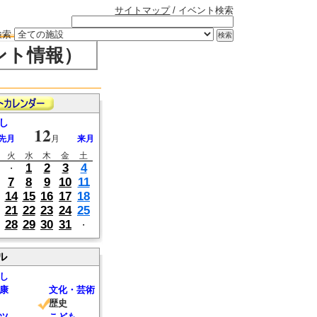
サイトマップ
/ イベント検索
検索
ント情報）
し
12
先月
月
来月
火
水
木
金
土
1
2
3
4
・
7
8
9
10
11
14
15
16
17
18
21
22
23
24
25
28
29
30
31
・
ル
し
康
文化・芸術
歴史
ツ
こども