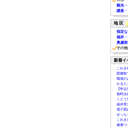
観光・
講座・
地 区
指定な
福井・
奥越前
その他
新着イ
これき
図書館
職場の
かるた
【申込
無料法律
くどう
福井県
電子図書
せっち
これき
健康づ