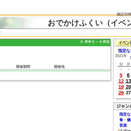
施設別
おでかけふくい（イベ
覧
0 件中 0 ～ 0 件目
指定な
2021年
日
月
開催期間
開催地
・
・
5
6
12
13
19
20
26
27
ジャン
指定な
食・健
音楽
スポー