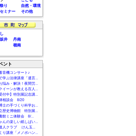
祭り
自然・環境
セミナー
その他
し
坂井
丹南
嶺南
ベント
蓄音機コンサート♪
で学ぶ法律講座「遺言...
お悩み・解決！夜間労...
クイーンが教える百人...
受付中】特別展記念講...
相談会 8/20
博士の手づくり科学お...
立歴史博物館 特別展...
館ミニ体験会 8/...
ゃんの楽しい紙しばい...
達人クラブ けん玉...
くり講座「メノポハン...