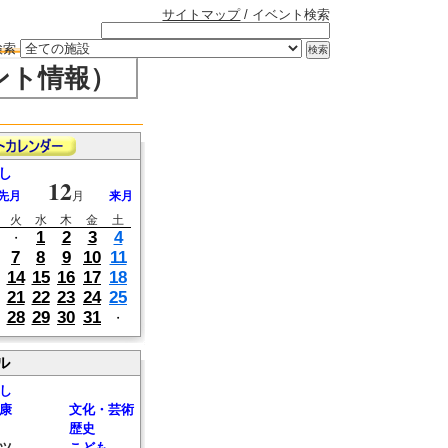
サイトマップ
/ イベント検索
検索
ント情報）
し
12
先月
月
来月
火
水
木
金
土
1
2
3
4
・
7
8
9
10
11
14
15
16
17
18
21
22
23
24
25
28
29
30
31
・
ル
し
康
文化・芸術
歴史
ツ
こども