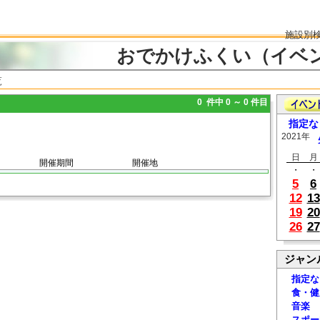
施設別
おでかけふくい（イベ
覧
0 件中 0 ～ 0 件目
指定な
2021年
日
月
開催期間
開催地
・
・
5
6
12
13
19
20
26
27
ジャン
指定な
食・健
音楽
スポー