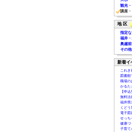
観光・
講座・
地 区
指定な
福井・
奥越前
その他
新着イ
これき
図書館
職場の
かるた
【申込
無料法律
福井県
くどう
電子図書
せっち
健康づ
子育て