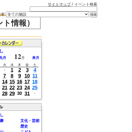
サイトマップ
/ イベント検索
検索
ント情報）
し
12
先月
月
来月
火
水
木
金
土
1
2
3
4
・
7
8
9
10
11
14
15
16
17
18
21
22
23
24
25
28
29
31
30
・
ル
し
康
文化・芸術
歴史
ツ
こども