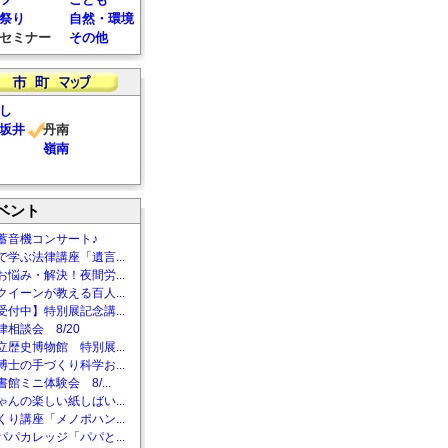
祭り
自然・環境
セミナー
その他
し
坂井
丹南
嶺南
ベント
蓄音機コンサート♪
で学ぶ法律講座「遺言...
お悩み・解決！夜間労...
クイーンが教える百人...
受付中】特別展記念講...
相談会 8/20
立歴史博物館 特別展...
博士の手づくり科学お...
館ミニ体験会 8/...
ゃんの楽しい紙しばい...
くり講座「メノポハン...
パパカレッジ「パパと...