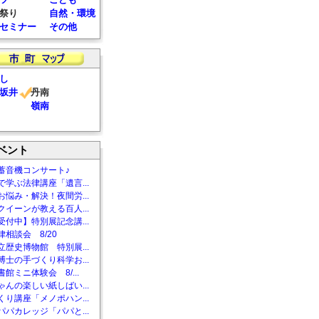
祭り
自然・環境
セミナー
その他
し
坂井
丹南
嶺南
ベント
蓄音機コンサート♪
で学ぶ法律講座「遺言...
お悩み・解決！夜間労...
クイーンが教える百人...
受付中】特別展記念講...
相談会 8/20
立歴史博物館 特別展...
博士の手づくり科学お...
館ミニ体験会 8/...
ゃんの楽しい紙しばい...
くり講座「メノポハン...
パパカレッジ「パパと...