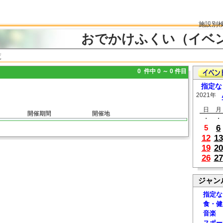
施設別
おでかけふくい（イベ
覧
0 件中 0 ～ 0 件目
指定な
2021年
日
月
開催期間
開催地
・
・
6
5
12
13
19
20
26
27
ジャン
指定な
食・健
音楽
スポー