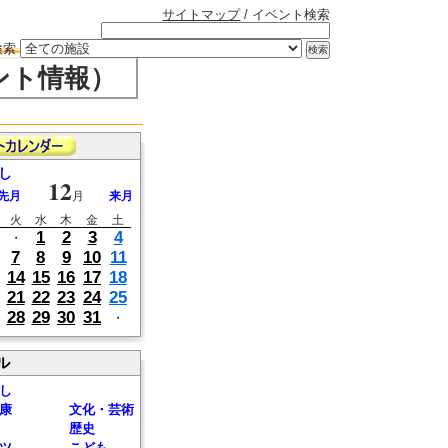
サイトマップ
/ イベント検索
検索
ント情報）
し
12
先月
月
来月
火
水
木
金
土
1
2
3
4
・
7
8
9
10
11
14
15
16
17
18
21
22
23
24
25
28
29
30
31
・
ル
し
康
文化・芸術
歴史
ツ
こども