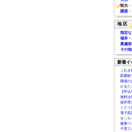
観光・
講座・
地 区
指定な
福井・
奥越前
その他
新着イ
これき
図書館
職場の
かるた
【申込
無料法律
福井県
くどう
電子図書
せっち
健康づ
子育て