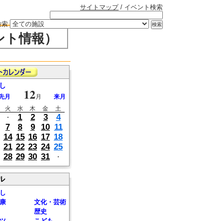
サイトマップ
/ イベント検索
検索
ント情報）
し
12
先月
月
来月
火
水
木
金
土
1
2
3
4
・
7
8
9
10
11
14
15
16
17
18
21
22
23
24
25
28
29
30
31
・
ル
し
康
文化・芸術
歴史
ツ
こども