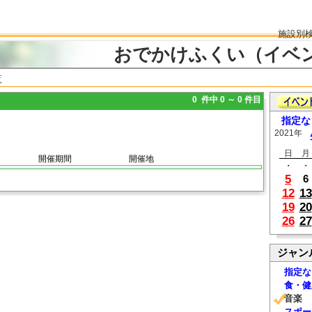
施設別
おでかけふくい（イベ
覧
0 件中 0 ～ 0 件目
指定な
2021年
日
月
開催期間
開催地
・
・
5
6
12
13
19
20
26
27
ジャン
指定な
食・健
音楽
スポー