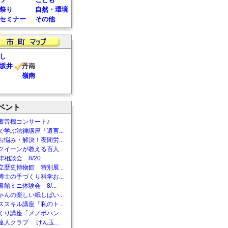
祭り
自然・環境
セミナー
その他
し
坂井
丹南
嶺南
ベント
蓄音機コンサート♪
で学ぶ法律講座「遺言...
お悩み・解決！夜間労...
クイーンが教える百人...
相談会 8/20
立歴史博物館 特別展...
博士の手づくり科学お...
館ミニ体験会 8/...
ゃんの楽しい紙しばい...
ススキル講座「私のト...
くり講座「メノポハン...
達人クラブ けん玉...