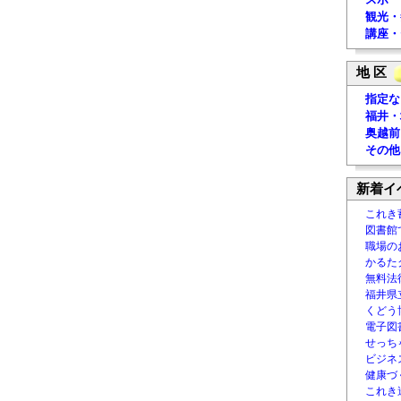
観光・
講座・
地 区
指定な
福井・
奥越前
その他
新着イ
これき
図書館
職場の
かるた
無料法律
福井県
くどう
電子図書
せっち
ビジネ
健康づ
これき