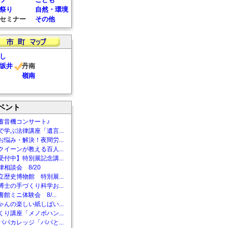
祭り
自然・環境
セミナー
その他
し
坂井
丹南
嶺南
ベント
蓄音機コンサート♪
で学ぶ法律講座「遺言...
お悩み・解決！夜間労...
クイーンが教える百人...
受付中】特別展記念講...
相談会 8/20
立歴史博物館 特別展...
博士の手づくり科学お...
館ミニ体験会 8/...
ゃんの楽しい紙しばい...
くり講座「メノポハン...
パパカレッジ「パパと...