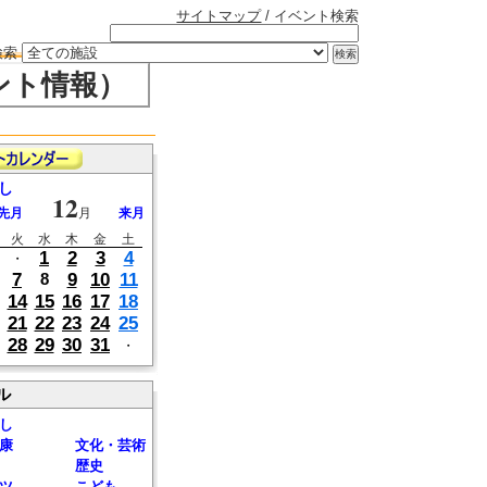
サイトマップ
/ イベント検索
検索
ント情報）
し
12
先月
月
来月
火
水
木
金
土
1
2
3
4
・
7
9
10
11
8
14
15
16
17
18
21
22
23
24
25
28
29
30
31
・
ル
し
康
文化・芸術
歴史
ツ
こども