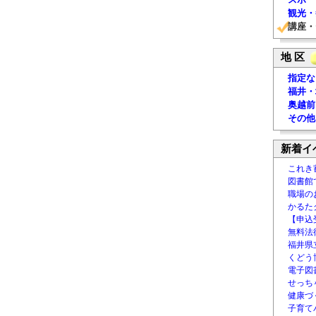
観光・
講座・
地 区
指定な
福井・
奥越前
その他
新着イ
これき
図書館
職場の
かるた
【申込
無料法律
福井県
くどう
電子図書
せっち
健康づ
子育て