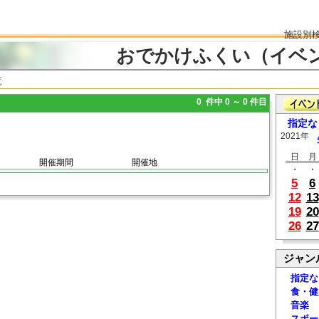
施設別
おでかけふくい（イベ
覧
0 件中 0 ～ 0 件目
指定な
2021年
日
月
開催期間
開催地
・
・
5
6
12
13
19
20
26
27
ジャン
指定な
食・健
音楽
スポー