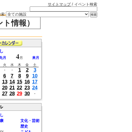
サイトマップ
/ イベント検索
検索
ント情報）
し
4
先月
月
来月
火
水
木
金
土
1
2
3
・
・
6
7
8
9
10
13
14
15
16
17
20
21
22
23
24
27
28
29
30
・
ル
し
康
文化・芸術
歴史
ツ
こども