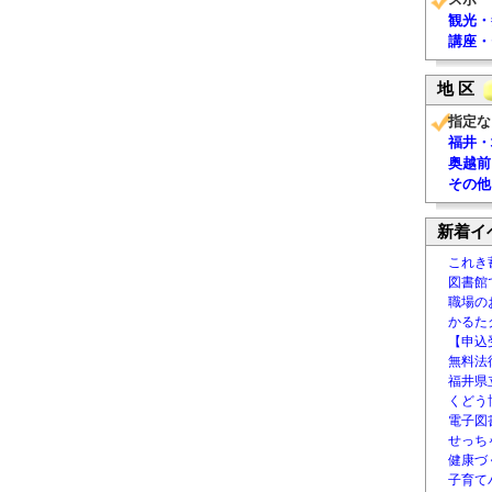
観光・
講座・
地 区
指定な
福井・
奥越前
その他
新着イ
これき
図書館
職場の
かるた
【申込
無料法律
福井県
くどう
電子図書
せっち
健康づ
子育て