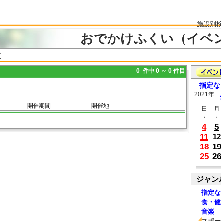
施設別
おでかけふくい（イベ
覧
0 件中 0 ～ 0 件目
指定な
2021年
開催期間
開催地
日
月
・
・
4
5
11
12
18
19
25
26
ジャン
指定な
食・健
音楽
スポー