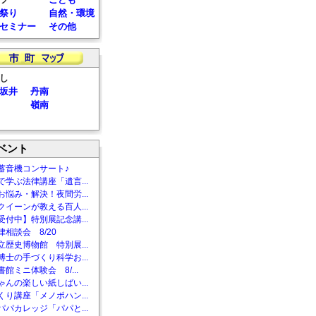
祭り
自然・環境
セミナー
その他
し
坂井
丹南
嶺南
ベント
蓄音機コンサート♪
で学ぶ法律講座「遺言...
お悩み・解決！夜間労...
クイーンが教える百人...
受付中】特別展記念講...
相談会 8/20
立歴史博物館 特別展...
博士の手づくり科学お...
館ミニ体験会 8/...
ゃんの楽しい紙しばい...
くり講座「メノポハン...
パパカレッジ「パパと...