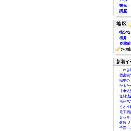
観光・
講座・
地 区
指定な
福井・
奥越前
その他
新着イ
これき
図書館
職場の
かるた
【申込
無料法律
福井県
くどう
電子図書
せっち
健康づ
子育て