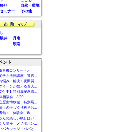
祭り
自然・環境
セミナー
その他
し
坂井
丹南
嶺南
ベント
蓄音機コンサート♪
で学ぶ法律講座「遺言...
お悩み・解決！夜間労...
クイーンが教える百人...
受付中】特別展記念講...
相談会 8/20
立歴史博物館 特別展...
博士の手づくり科学お...
館ミニ体験会 8/...
ゃんの楽しい紙しばい...
くり講座「メノポハン...
パパカレッジ「パパと...