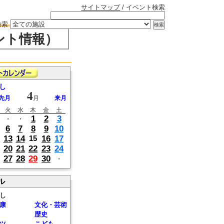
サイトマップ
/ イベント検索
検索
ント情報）
し
4
先月
月
来月
火
水
木
金
土
1
2
3
・
・
6
7
8
9
10
13
14
16
17
15
20
21
22
23
24
27
28
29
30
・
ル
し
康
文化・芸術
歴史
ツ
こども