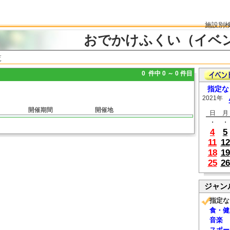
施設別
おでかけふくい（イベ
覧
0 件中 0 ～ 0 件目
指定な
2021年
開催期間
開催地
日
月
・
・
4
5
11
12
18
19
25
26
ジャン
指定な
食・健
音楽
スポー