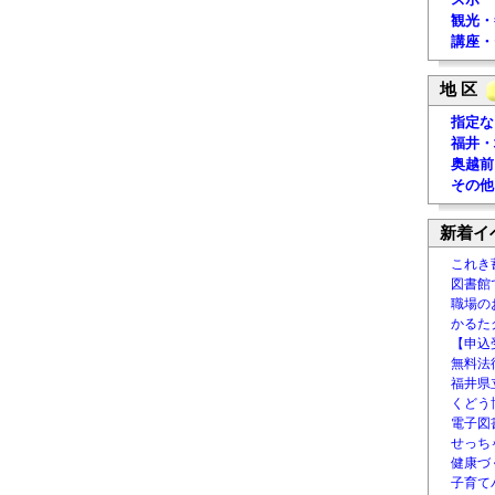
観光・
講座・
地 区
指定な
福井・
奥越前
その他
新着イ
これき
図書館
職場の
かるた
【申込
無料法律
福井県
くどう
電子図書
せっち
健康づ
子育て