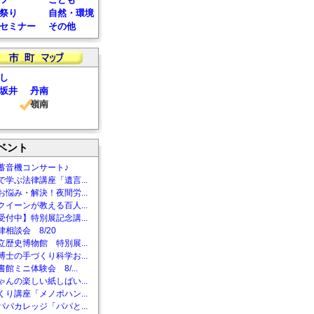
祭り
自然・環境
セミナー
その他
し
坂井
丹南
嶺南
ベント
蓄音機コンサート♪
で学ぶ法律講座「遺言...
お悩み・解決！夜間労...
クイーンが教える百人...
受付中】特別展記念講...
相談会 8/20
立歴史博物館 特別展...
博士の手づくり科学お...
館ミニ体験会 8/...
ゃんの楽しい紙しばい...
くり講座「メノポハン...
パパカレッジ「パパと...