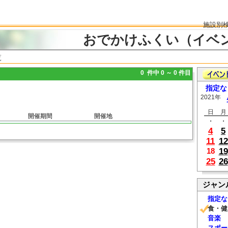
施設別
おでかけふくい（イベ
覧
0 件中 0 ～ 0 件目
指定な
2021年
日
月
開催期間
開催地
・
・
4
5
11
12
19
18
25
26
ジャン
指定な
食・健
音楽
スポー