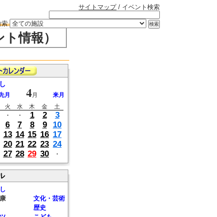
サイトマップ
/ イベント検索
検索
ント情報）
し
4
先月
月
来月
火
水
木
金
土
1
2
3
・
・
6
7
8
9
10
13
14
15
16
17
20
21
22
23
24
27
28
29
30
・
ル
し
康
文化・芸術
歴史
ツ
こども