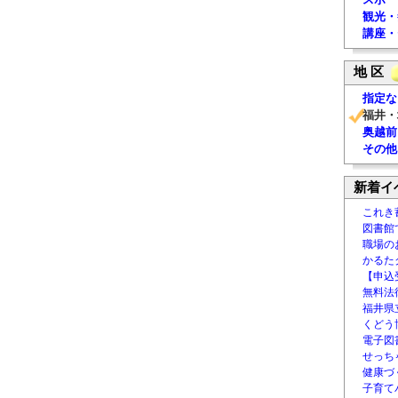
観光・
講座・
地 区
指定な
福井・
奥越前
その他
新着イ
これき
図書館
職場の
かるた
【申込
無料法律
福井県
くどう
電子図書
せっち
健康づ
子育て