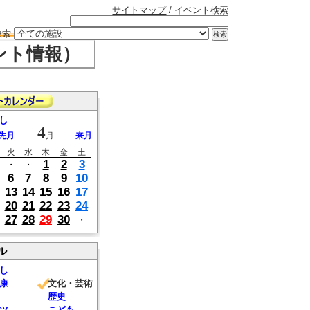
サイトマップ
/ イベント検索
検索
ント情報）
し
4
先月
月
来月
火
水
木
金
土
1
2
3
・
・
6
7
8
9
10
13
14
15
16
17
20
21
22
23
24
27
28
29
30
・
ル
し
康
文化・芸術
歴史
ツ
こども