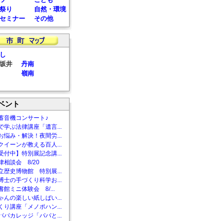
祭り
自然・環境
セミナー
その他
し
坂井
丹南
嶺南
ベント
蓄音機コンサート♪
で学ぶ法律講座「遺言...
お悩み・解決！夜間労...
クイーンが教える百人...
受付中】特別展記念講...
相談会 8/20
立歴史博物館 特別展...
博士の手づくり科学お...
館ミニ体験会 8/...
ゃんの楽しい紙しばい...
くり講座「メノポハン...
パパカレッジ「パパと...