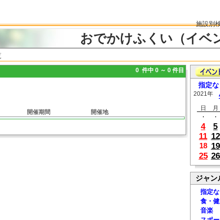
施設別
おでかけふくい（イベ
覧
0 件中 0 ～ 0 件目
指定な
2021年
日
月
開催期間
開催地
・
・
4
5
11
12
19
18
25
26
ジャン
指定な
食・健
音楽
スポー