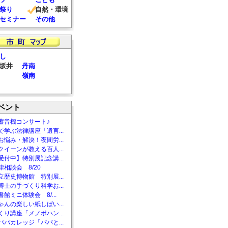
祭り
自然・環境
セミナー
その他
し
坂井
丹南
嶺南
ベント
蓄音機コンサート♪
で学ぶ法律講座「遺言...
お悩み・解決！夜間労...
クイーンが教える百人...
受付中】特別展記念講...
相談会 8/20
立歴史博物館 特別展...
博士の手づくり科学お...
館ミニ体験会 8/...
ゃんの楽しい紙しばい...
くり講座「メノポハン...
パパカレッジ「パパと...