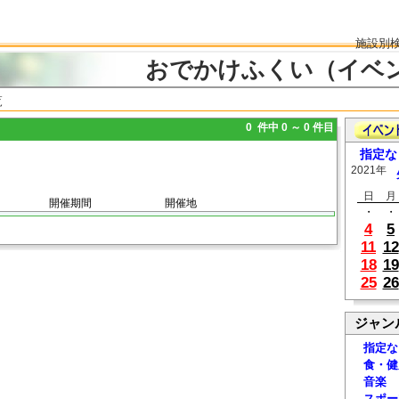
施設別
おでかけふくい（イベ
覧
0 件中 0 ～ 0 件目
指定な
2021年
日
月
開催期間
開催地
・
・
4
5
11
12
18
19
25
26
ジャン
指定な
食・健
音楽
スポー