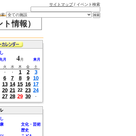
サイトマップ
/ イベント検索
検索
ント情報）
し
4
先月
月
来月
火
水
木
金
土
1
2
3
・
・
6
7
8
9
10
13
14
15
16
17
20
21
23
24
22
27
28
29
30
・
ル
し
康
文化・芸術
歴史
ツ
こども