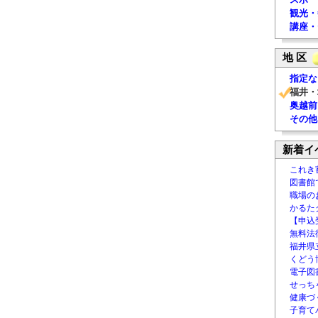
観光・
講座・
地 区
指定な
福井・
奥越前
その他
新着イ
これき
図書館
職場の
かるた
【申込
無料法律
福井県
くどう
電子図書
せっち
健康づ
子育て