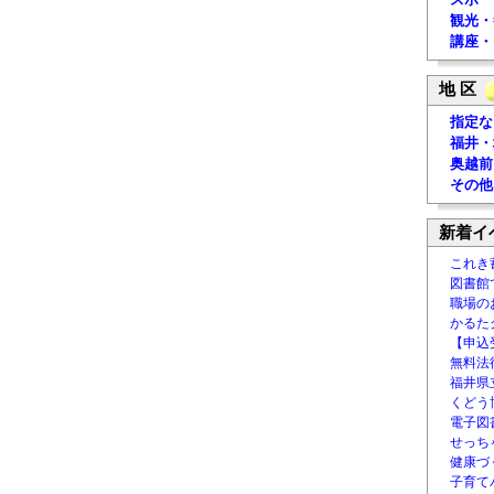
観光・
講座・
地 区
指定な
福井・
奥越前
その他
新着イ
これき
図書館
職場の
かるた
【申込
無料法律
福井県
くどう
電子図書
せっち
健康づ
子育て