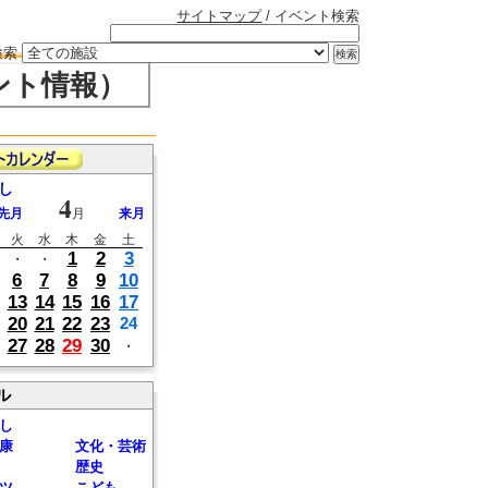
サイトマップ
/ イベント検索
検索
ント情報）
し
4
先月
月
来月
火
水
木
金
土
1
2
3
・
・
6
7
8
9
10
13
14
15
16
17
20
21
22
23
24
27
28
29
30
・
ル
し
康
文化・芸術
歴史
ツ
こども