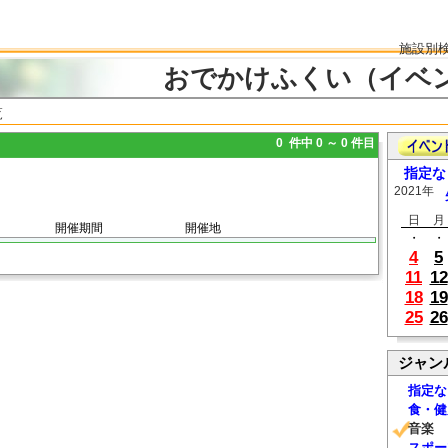
施設別
おでかけふくい（イベ
覧
0 件中 0 ～ 0 件目
指定な
2021年
日
月
開催期間
開催地
・
・
4
5
11
12
18
19
25
26
ジャン
指定な
食・健
音楽
スポー