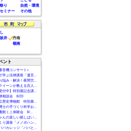
祭り
自然・環境
セミナー
その他
し
坂井
丹南
嶺南
ベント
蓄音機コンサート♪
で学ぶ法律講座「遺言...
お悩み・解決！夜間労...
クイーンが教える百人...
受付中】特別展記念講...
相談会 8/20
立歴史博物館 特別展...
博士の手づくり科学お...
館ミニ体験会 8/...
ゃんの楽しい紙しばい...
くり講座「メノポハン...
パパカレッジ「パパと...