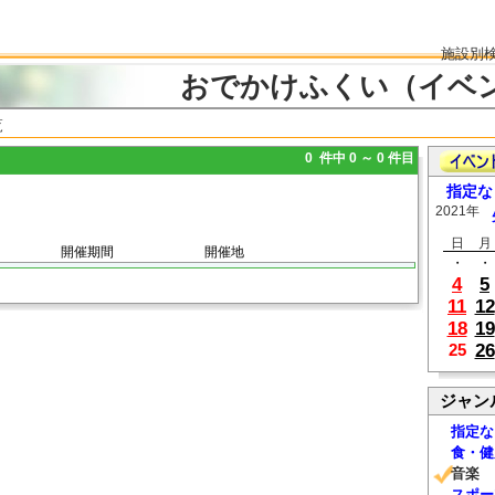
施設別
おでかけふくい（イベ
覧
0 件中 0 ～ 0 件目
指定な
2021年
日
月
開催期間
開催地
・
・
4
5
11
12
18
19
26
25
ジャン
指定な
食・健
音楽
スポー