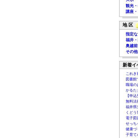
観光・
講座・
地 区
指定な
福井・
奥越前
その他
新着イ
これき
図書館
職場の
かるた
【申込
無料法律
福井県
くどう
電子図書
せっち
健康づ
子育て