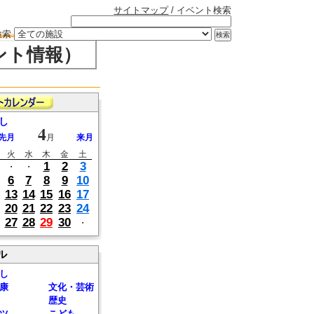
サイトマップ
/ イベント検索
検索
ント情報）
し
4
先月
月
来月
火
水
木
金
土
1
2
3
・
・
6
7
8
9
10
13
14
15
16
17
20
21
22
23
24
27
28
29
30
・
ル
し
康
文化・芸術
歴史
ツ
こども