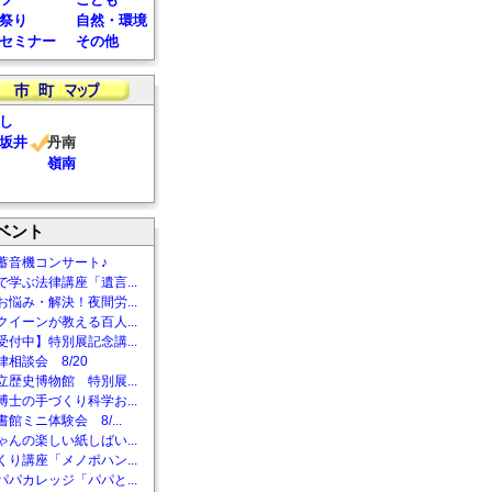
祭り
自然・環境
セミナー
その他
し
坂井
丹南
嶺南
ベント
蓄音機コンサート♪
で学ぶ法律講座「遺言...
お悩み・解決！夜間労...
クイーンが教える百人...
受付中】特別展記念講...
相談会 8/20
立歴史博物館 特別展...
博士の手づくり科学お...
館ミニ体験会 8/...
ゃんの楽しい紙しばい...
くり講座「メノポハン...
パパカレッジ「パパと...