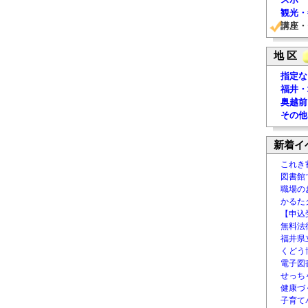
観光・
講座・
地 区
指定な
福井・
奥越前
その他
新着イ
これき
図書館
職場の
かるた
【申込
無料法律
福井県
くどう
電子図書
せっち
健康づ
子育て