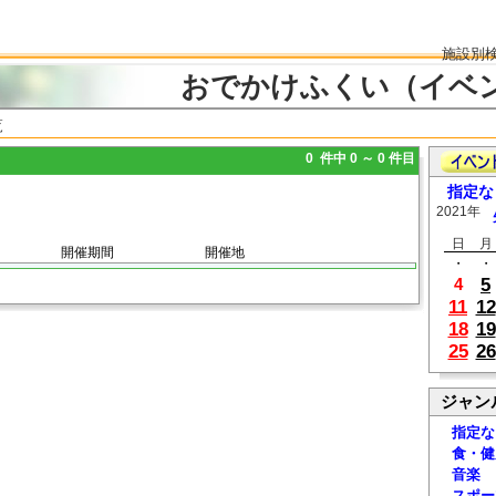
施設別
おでかけふくい（イベ
覧
0 件中 0 ～ 0 件目
指定な
2021年
日
月
開催期間
開催地
・
・
5
4
11
12
18
19
25
26
ジャン
指定な
食・健
音楽
スポー