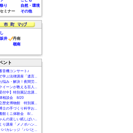
祭り
自然・環境
セミナー
その他
し
坂井
丹南
嶺南
ベント
蓄音機コンサート♪
で学ぶ法律講座「遺言...
お悩み・解決！夜間労...
クイーンが教える百人...
受付中】特別展記念講...
相談会 8/20
立歴史博物館 特別展...
博士の手づくり科学お...
館ミニ体験会 8/...
ゃんの楽しい紙しばい...
くり講座「メノポハン...
パパカレッジ「パパと...