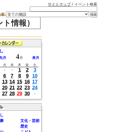
サイトマップ
/ イベント検索
検索
ント情報）
し
4
先月
月
来月
火
水
木
金
土
1
2
3
・
・
6
7
8
9
10
13
14
15
16
17
20
21
22
23
24
27
28
29
30
・
ル
し
康
文化・芸術
歴史
ツ
こども