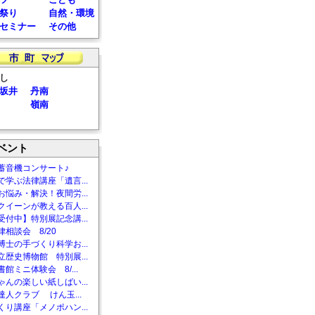
祭り
自然・環境
セミナー
その他
し
坂井
丹南
嶺南
ベント
蓄音機コンサート♪
で学ぶ法律講座「遺言...
お悩み・解決！夜間労...
クイーンが教える百人...
受付中】特別展記念講...
相談会 8/20
博士の手づくり科学お...
立歴史博物館 特別展...
館ミニ体験会 8/...
ゃんの楽しい紙しばい...
達人クラブ けん玉...
くり講座「メノポハン...