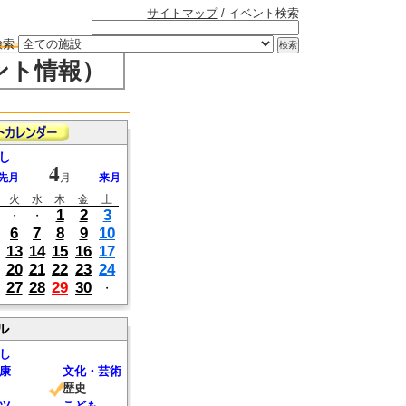
サイトマップ
/ イベント検索
検索
ント情報）
し
4
先月
月
来月
火
水
木
金
土
1
2
3
・
・
6
7
8
9
10
13
14
15
16
17
20
21
22
23
24
27
28
29
30
・
ル
し
康
文化・芸術
歴史
ツ
こども