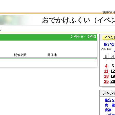
施設別
おでかけふくい（イベ
覧
0 件中 0 ～ 0 件目
指定な
2021年
開催期間
開催地
日
月
・
・
4
5
11
12
18
19
25
26
ジャン
指定な
食・健
音楽
スポー