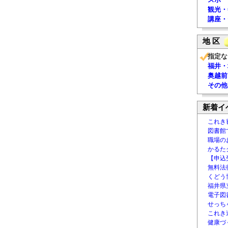
観光・
講座・
地 区
指定な
福井・
奥越前
その他
新着イ
これき
図書館
職場の
かるた
【申込
無料法律
くどう
福井県
電子図書
せっち
これき
健康づ