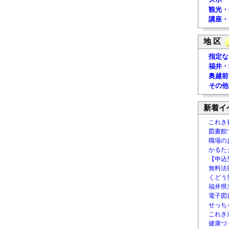
観光・
講座・
地 区
指定な
福井・
奥越前
その他
新着イ
これき
図書館
職場の
かるた
【申込
無料法律
くどう
福井県
電子図書
せっち
これき
健康づ