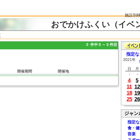
施設別
おでかけふくい（イベ
覧
0 件中 0 ～ 0 件目
指定な
2021年
日
月
開催期間
開催地
・
・
4
5
11
12
18
19
25
26
ジャン
指定な
食・健
音楽
スポー