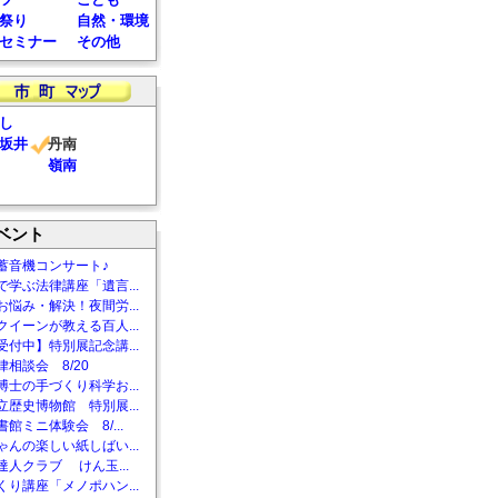
祭り
自然・環境
セミナー
その他
し
坂井
丹南
嶺南
ベント
蓄音機コンサート♪
で学ぶ法律講座「遺言...
お悩み・解決！夜間労...
クイーンが教える百人...
受付中】特別展記念講...
相談会 8/20
博士の手づくり科学お...
立歴史博物館 特別展...
館ミニ体験会 8/...
ゃんの楽しい紙しばい...
達人クラブ けん玉...
くり講座「メノポハン...