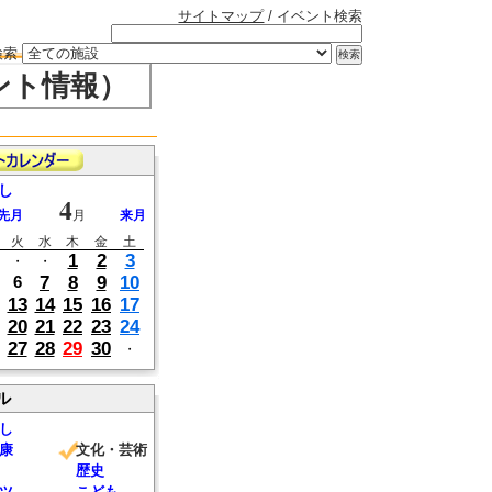
サイトマップ
/ イベント検索
検索
ント情報）
し
4
先月
月
来月
火
水
木
金
土
1
2
3
・
・
7
8
9
10
6
13
14
15
16
17
20
21
22
23
24
27
28
29
30
・
ル
し
康
文化・芸術
歴史
ツ
こども