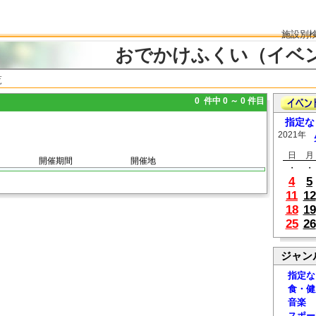
施設別
おでかけふくい（イベ
覧
0 件中 0 ～ 0 件目
指定な
2021年
日
月
開催期間
開催地
・
・
4
5
11
12
18
19
25
26
ジャン
指定な
食・健
音楽
スポー