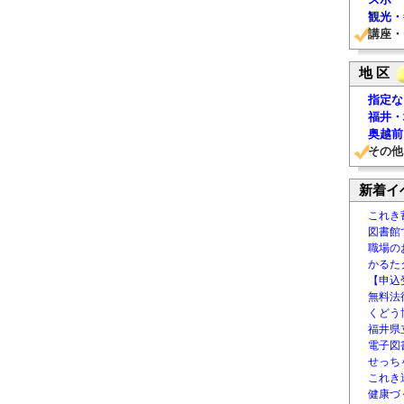
観光・
講座・
地 区
指定な
福井・
奥越前
その他
新着イ
これき
図書館
職場の
かるた
【申込
無料法律
くどう
福井県
電子図書
せっち
これき
健康づ