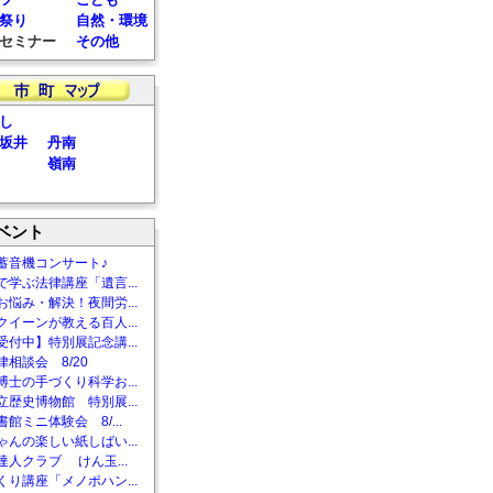
祭り
自然・環境
セミナー
その他
し
坂井
丹南
嶺南
ベント
蓄音機コンサート♪
で学ぶ法律講座「遺言...
お悩み・解決！夜間労...
クイーンが教える百人...
受付中】特別展記念講...
相談会 8/20
博士の手づくり科学お...
立歴史博物館 特別展...
館ミニ体験会 8/...
ゃんの楽しい紙しばい...
達人クラブ けん玉...
くり講座「メノポハン...