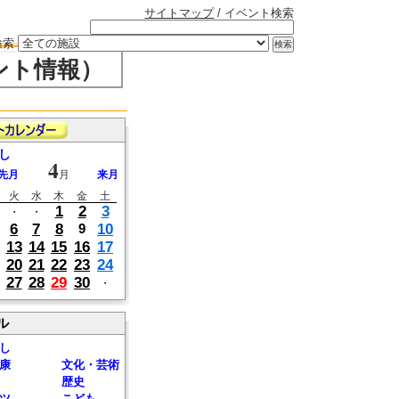
サイトマップ
/ イベント検索
検索
ント情報）
し
4
先月
月
来月
火
水
木
金
土
1
2
3
・
・
6
7
8
10
9
13
14
15
16
17
20
21
22
23
24
27
28
29
30
・
ル
し
康
文化・芸術
歴史
ツ
こども