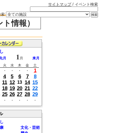
サイトマップ
/ イベント検索
検索
ント情報）
し
1
先月
月
来月
火
水
木
金
土
1
・
・
・
・
4
5
6
7
8
11
12
14
15
13
18
19
20
21
22
25
26
27
28
29
・
・
・
・
・
ル
し
康
文化・芸術