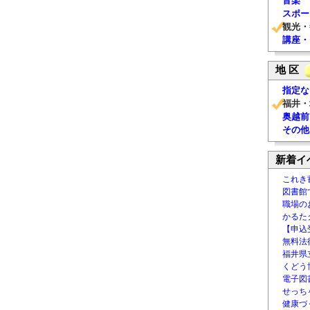
音楽
スポー
観光・
講座・
地 区
指定な
福井・
奥越前
その他
新着イ
これき
図書館
職場の
かるた
【申込
無料法律
福井県
くどう
電子図書
せっち
健康づ