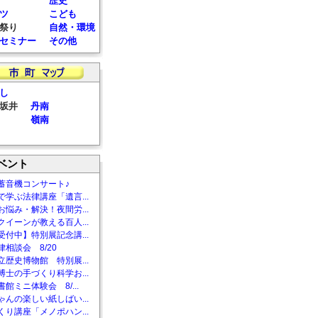
歴史
ツ
こども
祭り
自然・環境
セミナー
その他
し
坂井
丹南
嶺南
ベント
蓄音機コンサート♪
で学ぶ法律講座「遺言...
お悩み・解決！夜間労...
クイーンが教える百人...
受付中】特別展記念講...
相談会 8/20
立歴史博物館 特別展...
博士の手づくり科学お...
館ミニ体験会 8/...
ゃんの楽しい紙しばい...
くり講座「メノポハン...