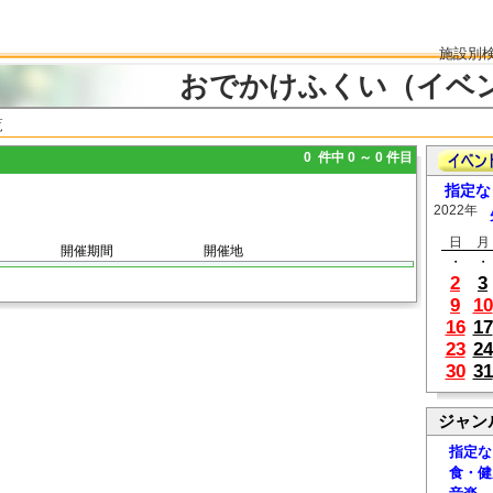
施設別
おでかけふくい（イベ
覧
0 件中 0 ～ 0 件目
指定な
2022年
日
月
開催期間
開催地
・
・
2
3
9
10
16
17
23
24
30
31
ジャン
指定な
食・健