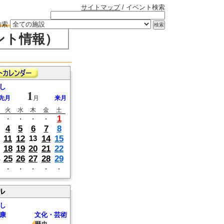
サイトマップ
/ イベント検索
検索
ント情報）
し
1
先月
月
来月
火
水
木
金
土
1
・
・
・
・
4
5
6
7
8
11
12
14
15
13
18
19
20
21
22
25
26
27
28
29
・
・
・
・
・
ル
し
康
文化・芸術