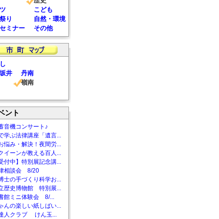
歴史
ツ
こども
祭り
自然・環境
セミナー
その他
し
坂井
丹南
嶺南
ベント
蓄音機コンサート♪
で学ぶ法律講座「遺言...
お悩み・解決！夜間労...
クイーンが教える百人...
受付中】特別展記念講...
相談会 8/20
博士の手づくり科学お...
立歴史博物館 特別展...
館ミニ体験会 8/...
ゃんの楽しい紙しばい...
達人クラブ けん玉...