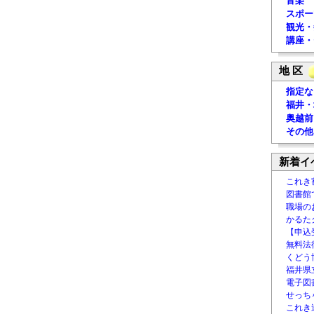
音楽
スポー
観光・
講座・
地 区
指定な
福井・
奥越前
その他
新着イ
これき
図書館
職場の
かるた
【申込
無料法律
くどう
福井県
電子図書
せっち
これき