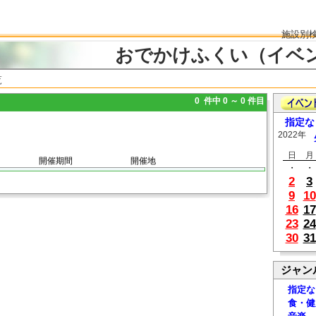
施設別
おでかけふくい（イベ
覧
0 件中 0 ～ 0 件目
指定な
2022年
日
月
開催期間
開催地
・
・
2
3
9
10
16
17
23
24
30
31
ジャン
指定な
食・健