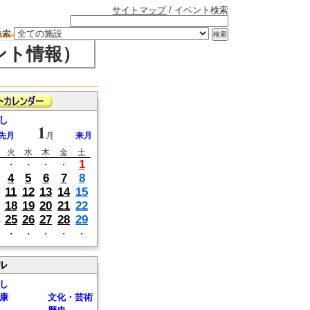
サイトマップ
/ イベント検索
検索
ント情報）
し
1
先月
月
来月
火
水
木
金
土
1
・
・
・
・
4
5
6
7
8
11
12
13
14
15
18
19
20
21
22
25
26
27
28
29
・
・
・
・
・
ル
し
康
文化・芸術