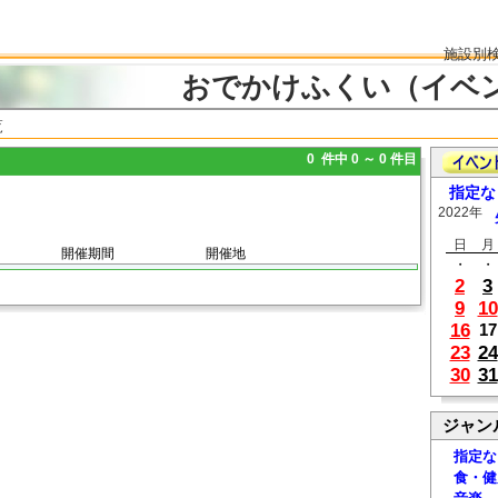
施設別
おでかけふくい（イベ
覧
0 件中 0 ～ 0 件目
指定な
2022年
日
月
開催期間
開催地
・
・
2
3
9
10
16
17
23
24
30
31
ジャン
指定な
食・健