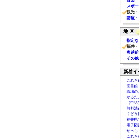
音楽
スポー
観光・
講座・
地 区
指定な
福井・
奥越前
その他
新着イ
これき
図書館
職場の
かるた
【申込
無料法律
くどう
福井県
電子図書
せっち
これき