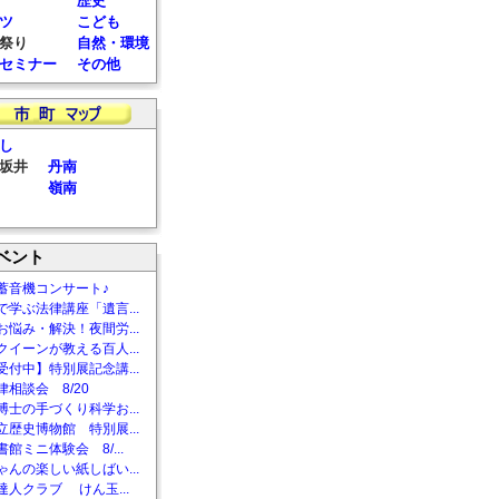
歴史
ツ
こども
祭り
自然・環境
セミナー
その他
し
坂井
丹南
嶺南
ベント
蓄音機コンサート♪
で学ぶ法律講座「遺言...
お悩み・解決！夜間労...
クイーンが教える百人...
受付中】特別展記念講...
相談会 8/20
博士の手づくり科学お...
立歴史博物館 特別展...
館ミニ体験会 8/...
ゃんの楽しい紙しばい...
達人クラブ けん玉...