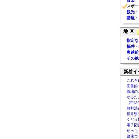
音楽
スポー
観光・
講座・
地 区
指定な
福井・
奥越前
その他
新着イ
これき
図書館
職場の
かるた
【申込
無料法律
福井県
くどう
電子図書
せっち
健康づ