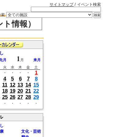
サイトマップ
/ イベント検索
検索
ント情報）
し
1
先月
月
来月
火
水
木
金
土
1
・
・
・
・
4
5
6
7
8
11
12
13
14
15
18
19
20
21
22
25
26
27
28
29
・
・
・
・
・
ル
し
康
文化・芸術