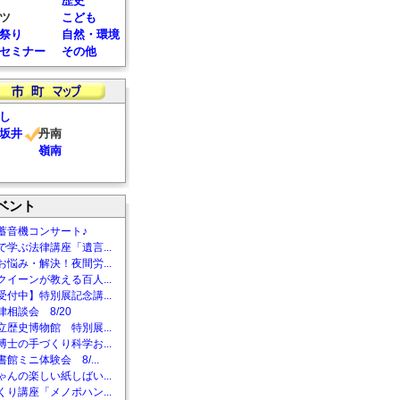
歴史
ツ
こども
祭り
自然・環境
セミナー
その他
し
坂井
丹南
嶺南
ベント
蓄音機コンサート♪
で学ぶ法律講座「遺言...
お悩み・解決！夜間労...
クイーンが教える百人...
受付中】特別展記念講...
相談会 8/20
立歴史博物館 特別展...
博士の手づくり科学お...
館ミニ体験会 8/...
ゃんの楽しい紙しばい...
くり講座「メノポハン...