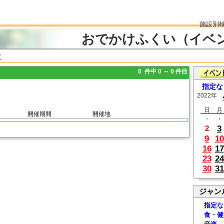
施設別
おでかけふくい（イベ
覧
0 件中 0 ～ 0 件目
指定な
2022年
日
月
開催期間
開催地
・
・
3
2
9
10
16
17
23
24
30
31
ジャン
指定な
食・健