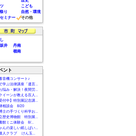
歴史
ツ
こども
祭り
自然・環境
セミナー
その他
し
坂井
丹南
嶺南
ベント
蓄音機コンサート♪
で学ぶ法律講座「遺言...
お悩み・解決！夜間労...
クイーンが教える百人...
受付中】特別展記念講...
相談会 8/20
博士の手づくり科学お...
立歴史博物館 特別展...
館ミニ体験会 8/...
ゃんの楽しい紙しばい...
達人クラブ けん玉...