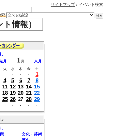
サイトマップ
/ イベント検索
検索
ント情報）
し
1
先月
月
来月
火
水
木
金
土
1
・
・
・
・
4
5
6
7
8
11
12
13
14
15
18
19
20
21
22
25
26
28
29
27
・
・
・
・
・
ル
し
康
文化・芸術