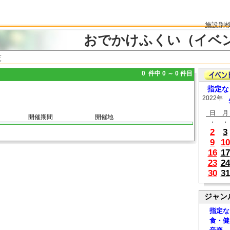
施設別
おでかけふくい（イベ
覧
0 件中 0 ～ 0 件目
指定な
2022年
日
月
開催期間
開催地
・
・
2
3
9
10
16
17
23
24
30
31
ジャン
指定な
食・健