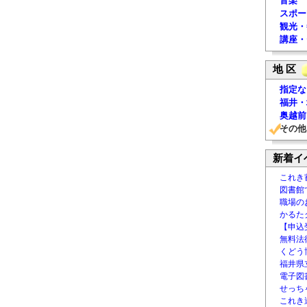
音楽
スポー
観光・
講座・
地 区
指定な
福井・
奥越前
その他
新着イ
これき
図書館
職場の
かるた
【申込
無料法律
くどう
福井県
電子図書
せっち
これき