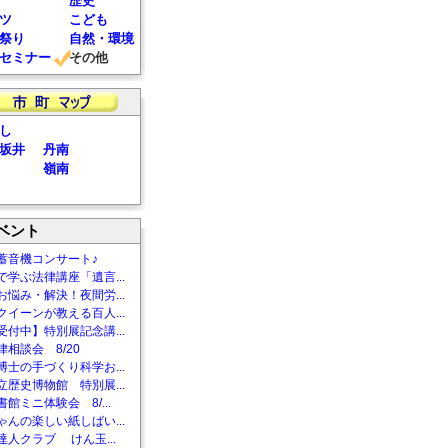
歴史
ツ
こども
祭り
自然・環境
セミナー
その他
し
坂井
丹南
嶺南
ベント
蓄音機コンサート♪
で学ぶ法律講座「遺言...
お悩み・解決！夜間労...
クイーンが教える百人...
受付中】特別展記念講...
相談会 8/20
博士の手づくり科学お...
立歴史博物館 特別展...
館ミニ体験会 8/...
ゃんの楽しい紙しばい...
達人クラブ けん玉...