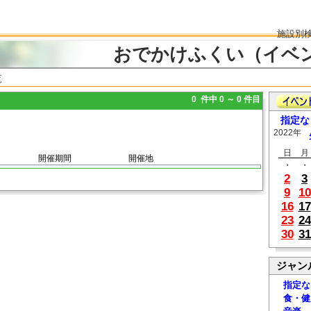
施設別
おでかけふくい（イベ
覧
0 件中 0 ～ 0 件目
指定な
2022年
日
月
開催期間
開催地
・
・
2
3
9
10
16
17
23
24
30
31
ジャン
指定な
食・健