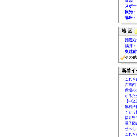
音楽
スポー
観光・
講座・
地 区
指定な
福井・
奥越前
その他
新着イ
これき
図書館
職場の
かるた
【申込
無料法律
くどう
福井県
電子図書
せっち
これき