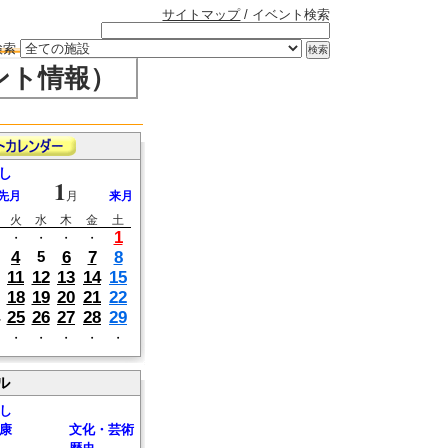
サイトマップ
/ イベント検索
検索
ント情報）
し
1
先月
月
来月
火
水
木
金
土
1
・
・
・
・
4
6
7
8
5
11
12
13
14
15
18
19
20
21
22
25
26
27
28
29
・
・
・
・
・
ル
し
康
文化・芸術