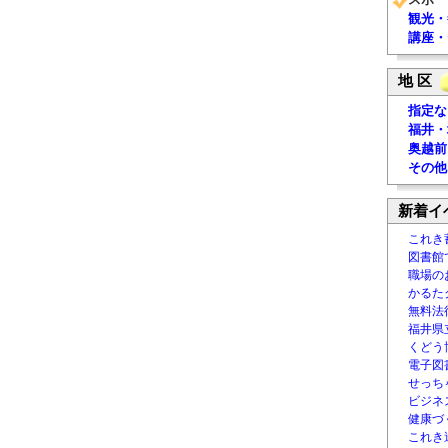
観光・
講座・
地 区
指定な
福井・
奥越前
その他
新着イ
これき
図書館
職場の
かるた
無料法律
福井県
くどう
電子図書
せっち
ビジネ
健康づ
これき