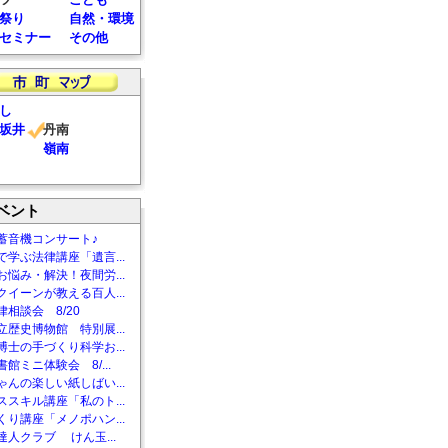
祭り
自然・環境
セミナー
その他
し
坂井
丹南
嶺南
ベント
蓄音機コンサート♪
で学ぶ法律講座「遺言...
お悩み・解決！夜間労...
クイーンが教える百人...
相談会 8/20
立歴史博物館 特別展...
博士の手づくり科学お...
館ミニ体験会 8/...
ゃんの楽しい紙しばい...
ススキル講座「私のト...
くり講座「メノポハン...
達人クラブ けん玉...