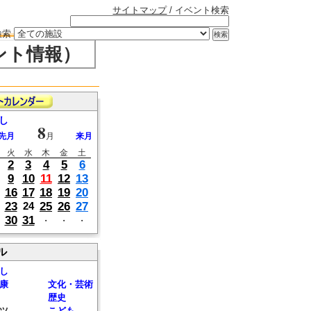
サイトマップ
/ イベント検索
検索
ント情報）
し
8
先月
月
来月
火
水
木
金
土
2
3
4
5
6
9
10
11
12
13
16
17
18
19
20
23
25
26
27
24
30
31
・
・
・
ル
し
康
文化・芸術
歴史
ツ
こども