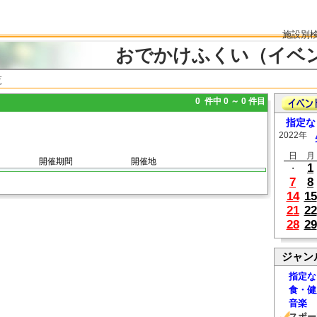
施設別
おでかけふくい（イベ
覧
0 件中 0 ～ 0 件目
指定な
2022年
日
月
開催期間
開催地
1
・
7
8
14
15
21
22
28
29
ジャン
指定な
食・健
音楽
スポー