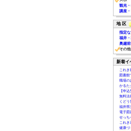
観光・
講座・
地 区
指定な
福井・
奥越前
その他
新着イ
これき
図書館
職場の
かるた
【申込
無料法律
くどう
福井県
電子図書
せっち
これき
健康づ