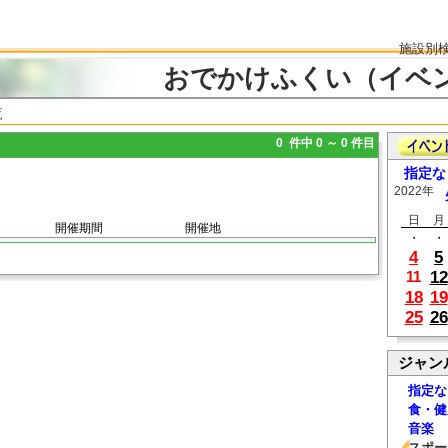
施設別
おでかけふくい（イベ
覧
0 件中 0 ～ 0 件目
指定な
2022年
日
月
開催期間
開催地
・
・
4
5
12
11
18
19
25
26
ジャン
指定な
食・健
音楽
スポー