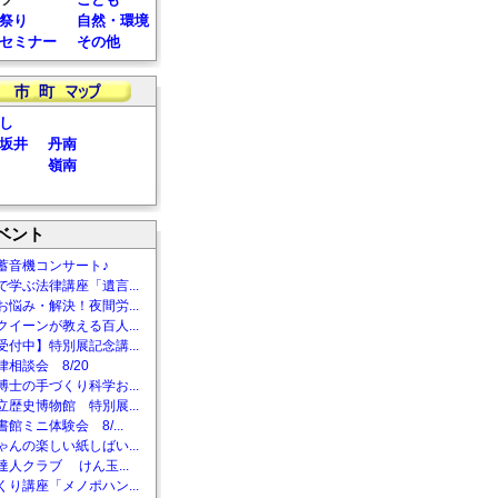
祭り
自然・環境
セミナー
その他
し
坂井
丹南
嶺南
ベント
蓄音機コンサート♪
で学ぶ法律講座「遺言...
お悩み・解決！夜間労...
クイーンが教える百人...
受付中】特別展記念講...
相談会 8/20
博士の手づくり科学お...
立歴史博物館 特別展...
館ミニ体験会 8/...
ゃんの楽しい紙しばい...
達人クラブ けん玉...
くり講座「メノポハン...