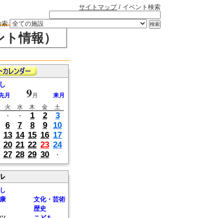
サイトマップ
/ イベント検索
検索
ント情報）
し
9
先月
月
来月
火
水
木
金
土
1
2
3
・
・
6
7
8
9
10
13
14
15
16
17
20
21
22
23
24
27
28
29
30
・
ル
し
康
文化・芸術
歴史
ツ
こども