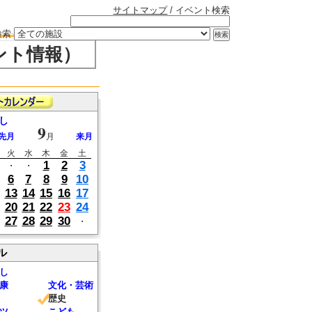
サイトマップ
/ イベント検索
検索
ント情報）
し
9
先月
月
来月
火
水
木
金
土
1
2
3
・
・
6
7
8
9
10
13
14
15
16
17
20
21
22
23
24
27
28
29
30
・
ル
し
康
文化・芸術
歴史
ツ
こども