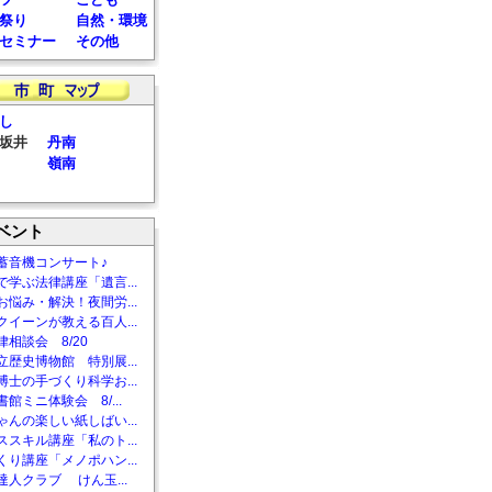
祭り
自然・環境
セミナー
その他
し
坂井
丹南
嶺南
ベント
蓄音機コンサート♪
で学ぶ法律講座「遺言...
お悩み・解決！夜間労...
クイーンが教える百人...
相談会 8/20
立歴史博物館 特別展...
博士の手づくり科学お...
館ミニ体験会 8/...
ゃんの楽しい紙しばい...
ススキル講座「私のト...
くり講座「メノポハン...
達人クラブ けん玉...