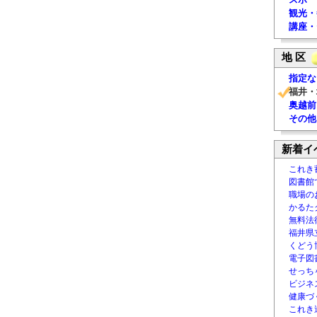
観光・
講座・
地 区
指定な
福井・
奥越前
その他
新着イ
これき
図書館
職場の
かるた
無料法律
福井県
くどう
電子図書
せっち
ビジネ
健康づ
これき