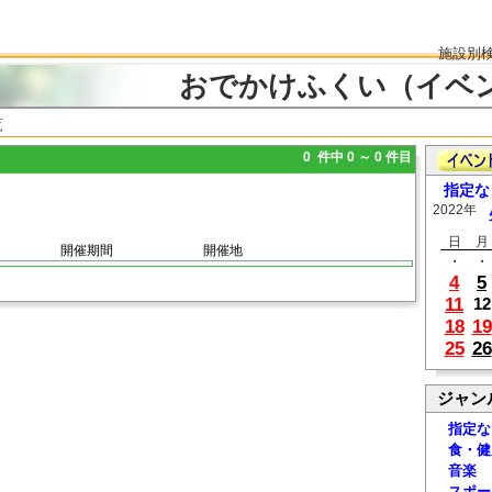
施設別
おでかけふくい（イベ
覧
0 件中 0 ～ 0 件目
指定な
2022年
日
月
開催期間
開催地
・
・
4
5
11
12
18
19
25
26
ジャン
指定な
食・健
音楽
スポー