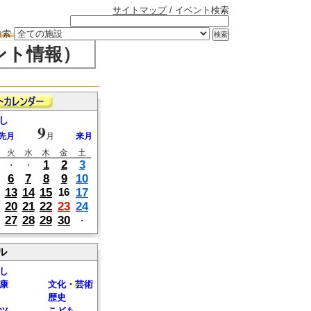
サイトマップ
/ イベント検索
検索
ント情報）
し
9
先月
月
来月
火
水
木
金
土
1
2
3
・
・
6
7
8
9
10
13
14
15
17
16
20
21
22
23
24
27
28
29
30
・
ル
し
康
文化・芸術
歴史
ツ
こども