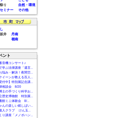
祭り
自然・環境
セミナー
その他
し
坂井
丹南
嶺南
ベント
蓄音機コンサート♪
で学ぶ法律講座「遺言...
お悩み・解決！夜間労...
クイーンが教える百人...
受付中】特別展記念講...
相談会 8/20
博士の手づくり科学お...
立歴史博物館 特別展...
館ミニ体験会 8/...
ゃんの楽しい紙しばい...
達人クラブ けん玉...
くり講座「メノポハン...