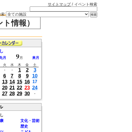
サイトマップ
/ イベント検索
検索
ント情報）
し
9
先月
月
来月
火
水
木
金
土
1
2
3
・
・
6
7
8
9
10
13
14
15
16
17
20
21
22
23
24
27
28
29
30
・
ル
し
康
文化・芸術
歴史
ツ
こども