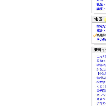
観光・
講座・
地 区
指定な
福井・
奥越前
その他
新着イ
これき
図書館
職場の
かるた
【申込
無料法律
福井県
くどう
電子図書
せっち
健康づ
子育て