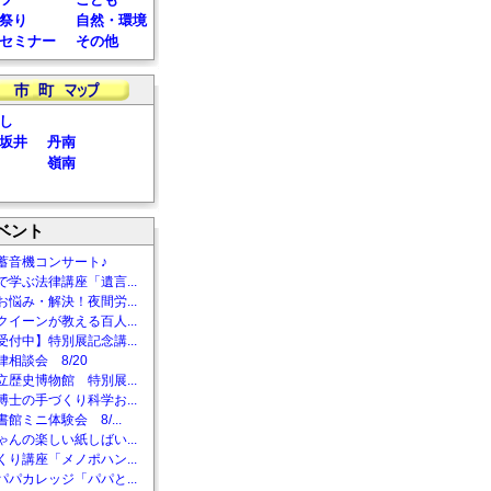
祭り
自然・環境
セミナー
その他
し
坂井
丹南
嶺南
ベント
蓄音機コンサート♪
で学ぶ法律講座「遺言...
お悩み・解決！夜間労...
クイーンが教える百人...
受付中】特別展記念講...
相談会 8/20
立歴史博物館 特別展...
博士の手づくり科学お...
館ミニ体験会 8/...
ゃんの楽しい紙しばい...
くり講座「メノポハン...
パパカレッジ「パパと...