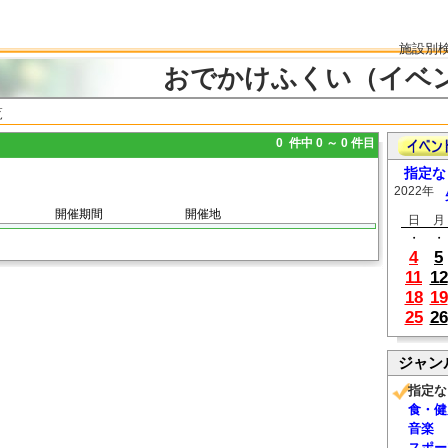
施設別
おでかけふくい（イベ
覧
0 件中 0 ～ 0 件目
指定な
2022年
開催期間
開催地
日
月
・
・
4
5
11
12
18
19
25
26
ジャン
指定な
食・健
音楽
スポー