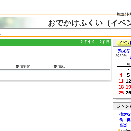
施設別
おでかけふくい（イベ
覧
0 件中 0 ～ 0 件目
指定な
2022年
日
月
開催期間
開催地
・
・
4
5
11
12
18
19
25
26
ジャン
指定な
食・健
音楽
スポー