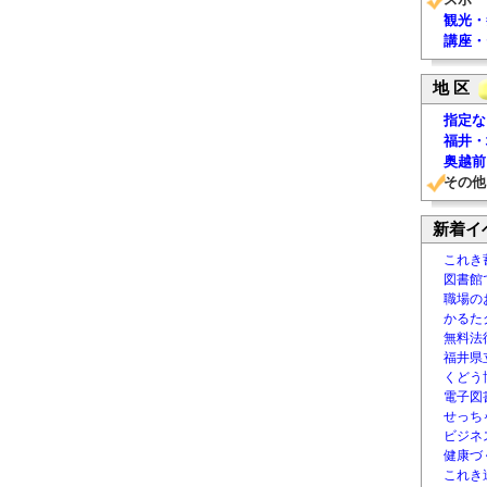
観光・
講座・
地 区
指定な
福井・
奥越前
その他
新着イ
これき
図書館
職場の
かるた
無料法律
福井県
くどう
電子図書
せっち
ビジネ
健康づ
これき