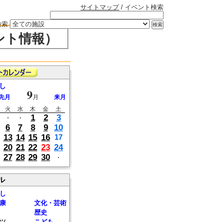
サイトマップ
/ イベント検索
検索
ント情報）
し
9
先月
月
来月
火
水
木
金
土
1
2
3
・
・
6
7
8
9
10
13
14
15
16
17
20
21
22
23
24
27
28
29
30
・
ル
し
康
文化・芸術
歴史
ツ
こども