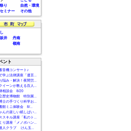
祭り
自然・環境
セミナー
その他
し
坂井
丹南
嶺南
ベント
蓄音機コンサート♪
で学ぶ法律講座「遺言...
お悩み・解決！夜間労...
クイーンが教える百人...
相談会 8/20
立歴史博物館 特別展...
博士の手づくり科学お...
館ミニ体験会 8/...
ゃんの楽しい紙しばい...
ススキル講座「私のト...
くり講座「メノポハン...
達人クラブ けん玉...