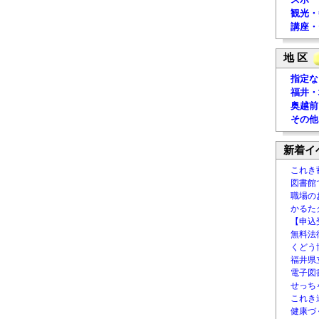
観光・
講座・
地 区
指定な
福井・
奥越前
その他
新着イ
これき
図書館
職場の
かるた
【申込
無料法律
くどう
福井県
電子図書
せっち
これき
健康づ