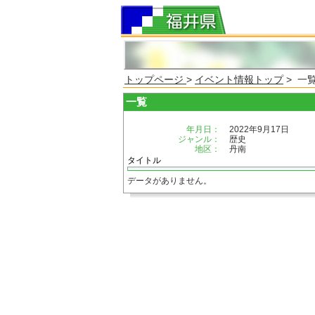
トップページ
>
イベント情報トップ
> 一
一覧
年月日：
2022年9月17日
ジャンル：
歴史
地区：
丹南
タイトル
データがありません。