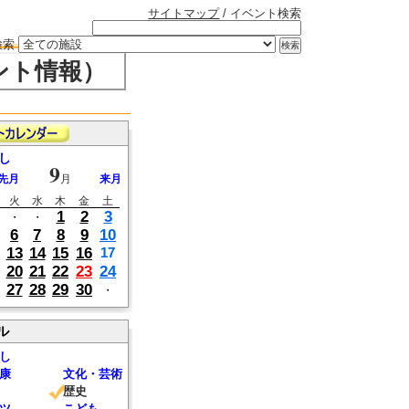
サイトマップ
/ イベント検索
検索
ント情報）
し
9
先月
月
来月
火
水
木
金
土
1
2
3
・
・
6
7
8
9
10
13
14
15
16
17
20
21
22
23
24
27
28
29
30
・
ル
し
康
文化・芸術
歴史
ツ
こども