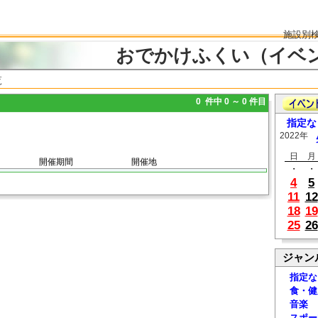
施設別
おでかけふくい（イベ
覧
0 件中 0 ～ 0 件目
指定な
2022年
日
月
開催期間
開催地
・
・
4
5
11
12
18
19
25
26
ジャン
指定な
食・健
音楽
スポー