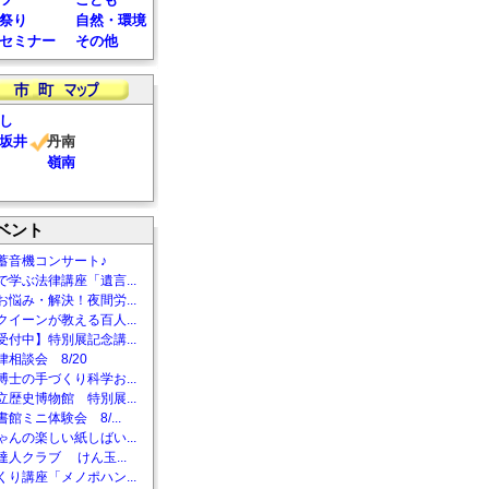
祭り
自然・環境
セミナー
その他
し
坂井
丹南
嶺南
ベント
蓄音機コンサート♪
で学ぶ法律講座「遺言...
お悩み・解決！夜間労...
クイーンが教える百人...
受付中】特別展記念講...
相談会 8/20
博士の手づくり科学お...
立歴史博物館 特別展...
館ミニ体験会 8/...
ゃんの楽しい紙しばい...
達人クラブ けん玉...
くり講座「メノポハン...