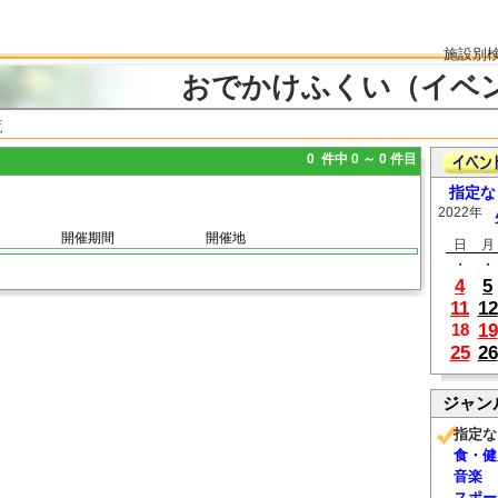
施設別
おでかけふくい（イベ
覧
0 件中 0 ～ 0 件目
指定な
2022年
開催期間
開催地
日
月
・
・
4
5
11
12
19
18
25
26
ジャン
指定な
食・健
音楽
スポー