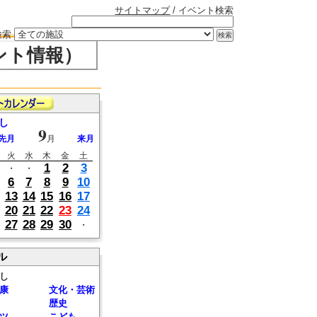
サイトマップ
/ イベント検索
検索
ント情報）
し
9
先月
月
来月
火
水
木
金
土
1
2
3
・
・
6
7
8
9
10
13
14
15
16
17
20
21
22
23
24
27
28
29
30
・
ル
し
康
文化・芸術
歴史
ツ
こども