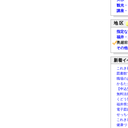
観光・
講座・
地 区
指定な
福井・
奥越前
その他
新着イ
これき
図書館
職場の
かるた
【申込
無料法律
くどう
福井県
電子図書
せっち
これき
健康づ