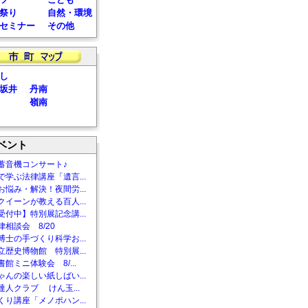
祭り
自然・環境
セミナー
その他
し
坂井
丹南
嶺南
ベント
蓄音機コンサート♪
で学ぶ法律講座「遺言...
お悩み・解決！夜間労...
クイーンが教える百人...
受付中】特別展記念講...
相談会 8/20
博士の手づくり科学お...
立歴史博物館 特別展...
館ミニ体験会 8/...
ゃんの楽しい紙しばい...
達人クラブ けん玉...
くり講座「メノポハン...