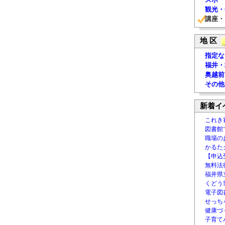
観光・
講座・
地 区
指定な
福井・
奥越前
その他
新着イ
これき
図書館
職場の
かるた
【申込
無料法律
福井県
くどう
電子図書
せっち
健康づ
子育て