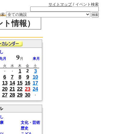
サイトマップ
/ イベント検索
検索
ント情報）
し
9
先月
月
来月
火
水
木
金
土
1
3
2
・
・
6
7
8
9
10
13
14
15
16
17
20
21
22
23
24
27
28
29
30
・
ル
し
康
文化・芸術
歴史
ツ
こども