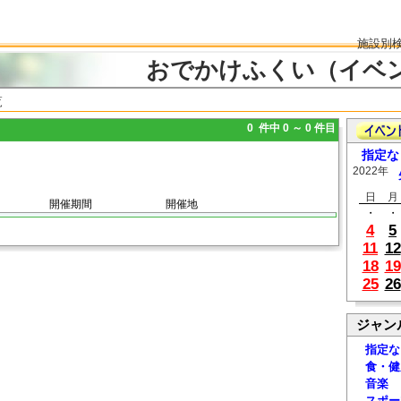
施設別
おでかけふくい（イベ
覧
0 件中 0 ～ 0 件目
指定な
2022年
日
月
開催期間
開催地
・
・
4
5
11
12
18
19
25
26
ジャン
指定な
食・健
音楽
スポー