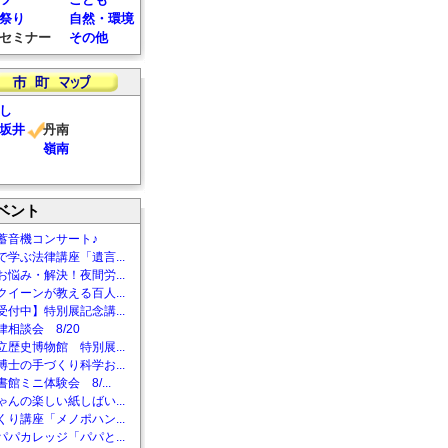
祭り
自然・環境
セミナー
その他
し
坂井
丹南
嶺南
ベント
蓄音機コンサート♪
で学ぶ法律講座「遺言...
お悩み・解決！夜間労...
クイーンが教える百人...
受付中】特別展記念講...
相談会 8/20
立歴史博物館 特別展...
博士の手づくり科学お...
館ミニ体験会 8/...
ゃんの楽しい紙しばい...
くり講座「メノポハン...
パパカレッジ「パパと...