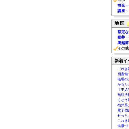
観光・
講座・
地 区
指定な
福井・
奥越前
その他
新着イ
これき
図書館
職場の
かるた
【申込
無料法律
くどう
福井県
電子図書
せっち
これき
健康づ