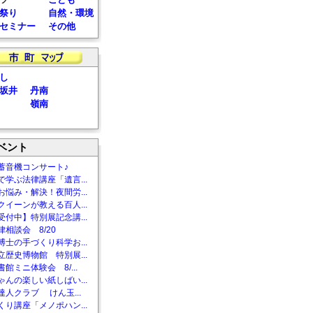
祭り
自然・環境
セミナー
その他
し
坂井
丹南
嶺南
ベント
蓄音機コンサート♪
で学ぶ法律講座「遺言...
お悩み・解決！夜間労...
クイーンが教える百人...
受付中】特別展記念講...
相談会 8/20
博士の手づくり科学お...
立歴史博物館 特別展...
館ミニ体験会 8/...
ゃんの楽しい紙しばい...
達人クラブ けん玉...
くり講座「メノポハン...