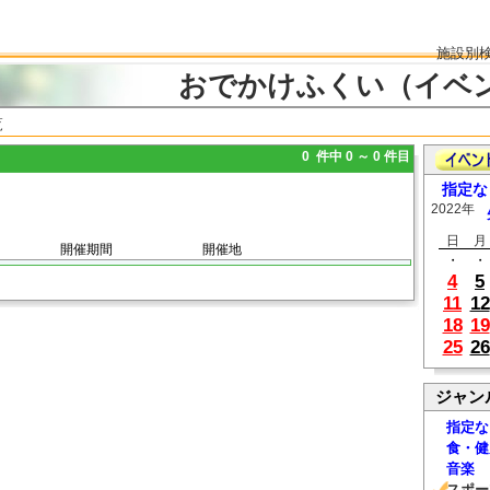
施設別
おでかけふくい（イベ
覧
0 件中 0 ～ 0 件目
指定な
2022年
日
月
開催期間
開催地
・
・
4
5
11
12
18
19
25
26
ジャン
指定な
食・健
音楽
スポー