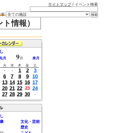
サイトマップ
/ イベント検索
検索
ント情報）
し
9
先月
月
来月
火
水
木
金
土
1
2
3
・
・
6
7
8
9
10
13
14
15
16
17
20
21
22
24
23
27
28
29
30
・
ル
し
康
文化・芸術
歴史
ツ
こども