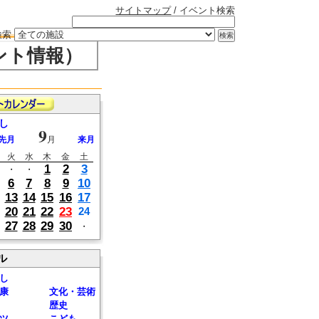
サイトマップ
/ イベント検索
検索
ント情報）
し
9
先月
月
来月
火
水
木
金
土
1
2
3
・
・
6
7
8
9
10
13
14
15
16
17
20
21
22
23
24
27
28
29
30
・
ル
し
康
文化・芸術
歴史
ツ
こども