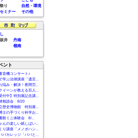
祭り
自然・環境
セミナー
その他
し
坂井
丹南
嶺南
ベント
蓄音機コンサート♪
で学ぶ法律講座「遺言...
お悩み・解決！夜間労...
クイーンが教える百人...
受付中】特別展記念講...
相談会 8/20
立歴史博物館 特別展...
博士の手づくり科学お...
館ミニ体験会 8/...
ゃんの楽しい紙しばい...
くり講座「メノポハン...
パパカレッジ「パパと...