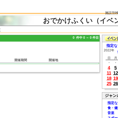
施設別
おでかけふくい（イベ
覧
0 件中 0 ～ 0 件目
指定な
2022年
日
月
開催期間
開催地
・
・
4
5
11
12
18
19
25
26
ジャン
指定な
食・健
音楽
スポー