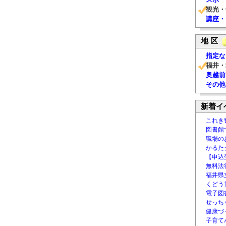
観光・
講座・
地 区
指定な
福井・
奥越前
その他
新着イ
これき
図書館
職場の
かるた
【申込
無料法律
福井県
くどう
電子図書
せっち
健康づ
子育て