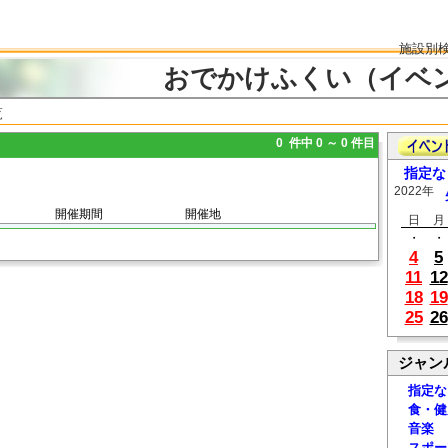
施設別
おでかけふくい（イベ
覧
0 件中 0 ～ 0 件目
指定な
2022年
開催期間
開催地
日
月
・
・
4
5
11
12
18
19
25
26
ジャン
指定な
食・健
音楽
スポー