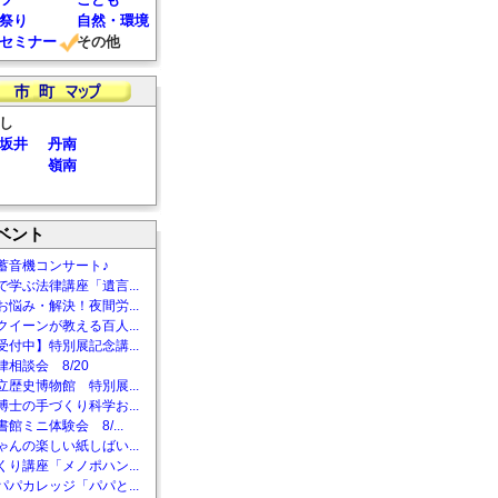
祭り
自然・環境
セミナー
その他
し
坂井
丹南
嶺南
ベント
蓄音機コンサート♪
で学ぶ法律講座「遺言...
お悩み・解決！夜間労...
クイーンが教える百人...
受付中】特別展記念講...
相談会 8/20
立歴史博物館 特別展...
博士の手づくり科学お...
館ミニ体験会 8/...
ゃんの楽しい紙しばい...
くり講座「メノポハン...
パパカレッジ「パパと...