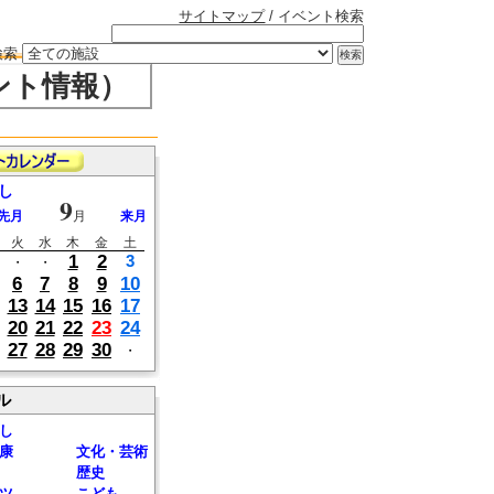
サイトマップ
/ イベント検索
検索
ント情報）
し
9
先月
月
来月
火
水
木
金
土
1
2
3
・
・
6
7
8
9
10
13
14
15
16
17
20
21
22
23
24
27
28
29
30
・
ル
し
康
文化・芸術
歴史
ツ
こども