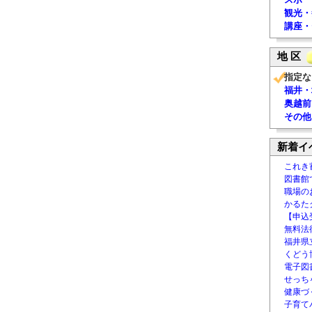
観光・
講座・
地 区
指定な
福井・
奥越前
その他
新着イ
これき
図書館
職場の
かるた
【申込
無料法律
福井県
くどう
電子図書
せっち
健康づ
子育て