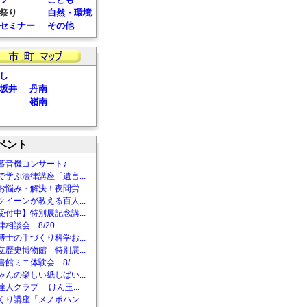
祭り
自然・環境
セミナー
その他
し
坂井
丹南
嶺南
ベント
蓄音機コンサート♪
で学ぶ法律講座「遺言...
お悩み・解決！夜間労...
クイーンが教える百人...
受付中】特別展記念講...
相談会 8/20
博士の手づくり科学お...
立歴史博物館 特別展...
館ミニ体験会 8/...
ゃんの楽しい紙しばい...
達人クラブ けん玉...
くり講座「メノポハン...