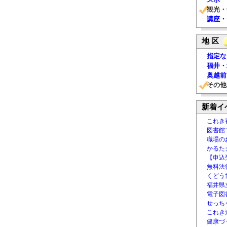
観光・
講座・
地 区
指定な
福井・
奥越前
その他
新着イ
これき
図書館
職場の
かるた
【申込
無料法律
くどう
福井県
電子図書
せっち
これき
健康づ