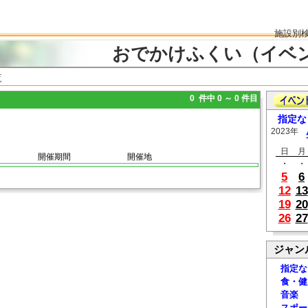
施設別
おでかけふくい（イベ
覧
0 件中 0 ～ 0 件目
指定な
2023年
日
月
開催期間
開催地
・
・
5
6
12
13
19
20
26
27
ジャン
指定な
食・健
音楽
スポー