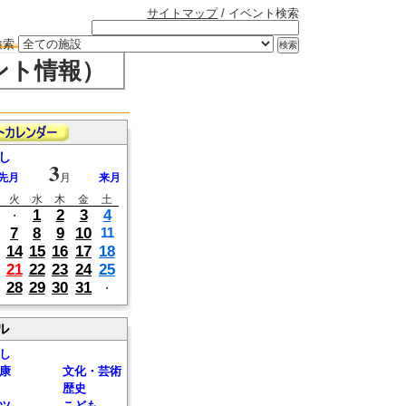
サイトマップ
/ イベント検索
検索
ント情報）
し
3
先月
月
来月
火
水
木
金
土
1
2
3
4
・
7
8
9
10
11
14
15
16
17
18
21
22
23
24
25
28
29
30
31
・
ル
し
康
文化・芸術
歴史
ツ
こども