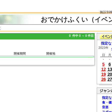
施設別
おでかけふくい（イベ
覧
0 件中 0 ～ 0 件目
指定な
2023年
開催期間
開催地
日
月
・
・
5
6
12
13
19
20
26
27
ジャン
指定な
食・健
音楽
スポー