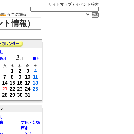
サイトマップ
/ イベント検索
検索
ント情報）
し
3
先月
月
来月
火
水
木
金
土
1
2
3
4
・
7
8
9
10
11
14
15
16
17
18
22
23
24
25
21
28
29
30
31
・
ル
し
康
文化・芸術
歴史
ツ
こども