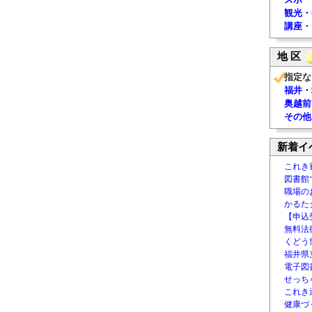
観光・
講座・
地 区
指定な
福井・
奥越前
その他
新着イ
これき
図書館
職場の
かるた
【申込
無料法律
くどう
福井県
電子図書
せっち
これき
健康づ