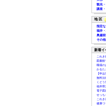
観光・
講座・
地 区
指定な
福井・
奥越前
その他
新着イ
これき
図書館
職場の
かるた
【申込
無料法律
くどう
福井県
電子図書
せっち
これき
健康づ