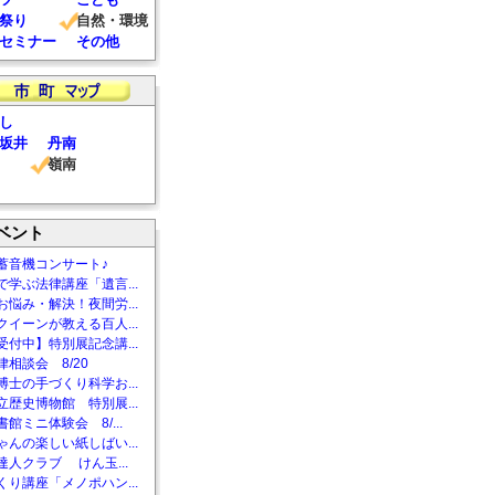
祭り
自然・環境
セミナー
その他
し
坂井
丹南
嶺南
ベント
蓄音機コンサート♪
で学ぶ法律講座「遺言...
お悩み・解決！夜間労...
クイーンが教える百人...
受付中】特別展記念講...
相談会 8/20
博士の手づくり科学お...
立歴史博物館 特別展...
館ミニ体験会 8/...
ゃんの楽しい紙しばい...
達人クラブ けん玉...
くり講座「メノポハン...