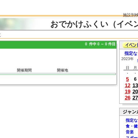
施設別
おでかけふくい（イベ
覧
0 件中 0 ～ 0 件目
指定な
2023年
日
月
開催期間
開催地
・
・
5
6
12
13
19
20
26
27
ジャン
指定な
食・健
音楽
スポー