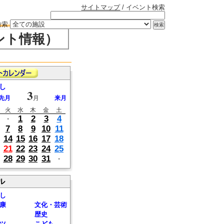
サイトマップ
/ イベント検索
検索
ント情報）
し
3
先月
月
来月
火
水
木
金
土
1
2
3
4
・
7
8
9
10
11
14
15
16
17
18
21
22
23
24
25
28
29
30
31
・
ル
し
康
文化・芸術
歴史
ツ
こども