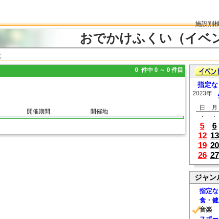
施設別
おでかけふくい（イベ
覧
0 件中 0 ～ 0 件目
指定な
2023年
日
月
開催期間
開催地
・
・
5
6
12
13
19
20
26
27
ジャン
指定な
食・健
音楽
スポー