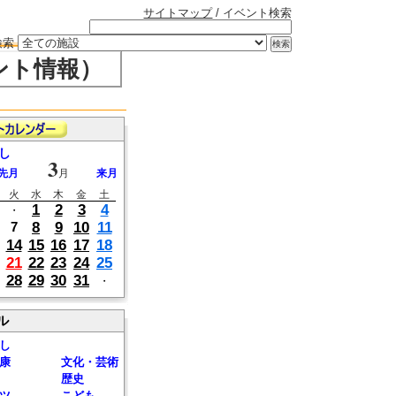
サイトマップ
/ イベント検索
検索
ント情報）
し
3
先月
月
来月
火
水
木
金
土
1
2
3
4
・
8
9
10
11
7
14
15
16
17
18
21
22
23
24
25
28
29
30
31
・
ル
し
康
文化・芸術
歴史
ツ
こども