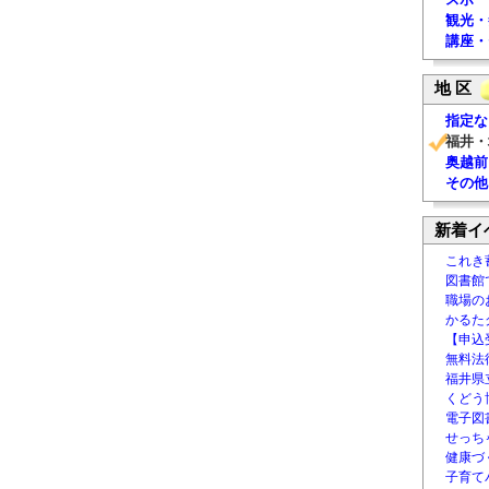
観光・
講座・
地 区
指定な
福井・
奥越前
その他
新着イ
これき
図書館
職場の
かるた
【申込
無料法律
福井県
くどう
電子図書
せっち
健康づ
子育て