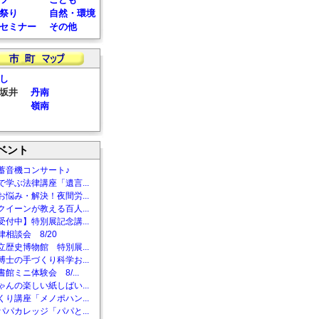
祭り
自然・環境
セミナー
その他
し
坂井
丹南
嶺南
ベント
蓄音機コンサート♪
で学ぶ法律講座「遺言...
お悩み・解決！夜間労...
クイーンが教える百人...
受付中】特別展記念講...
相談会 8/20
立歴史博物館 特別展...
博士の手づくり科学お...
館ミニ体験会 8/...
ゃんの楽しい紙しばい...
くり講座「メノポハン...
パパカレッジ「パパと...