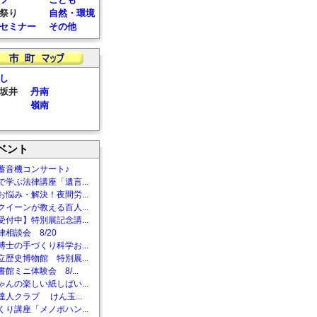
祭り
自然・環境
セミナー
その他
し
坂井
丹南
嶺南
ベント
蓄音機コンサート♪
で学ぶ法律講座「遺言...
お悩み・解決！夜間労...
クイーンが教える百人...
受付中】特別展記念講...
相談会 8/20
博士の手づくり科学お...
立歴史博物館 特別展...
館ミニ体験会 8/...
ゃんの楽しい紙しばい...
達人クラブ けん玉...
くり講座「メノポハン...