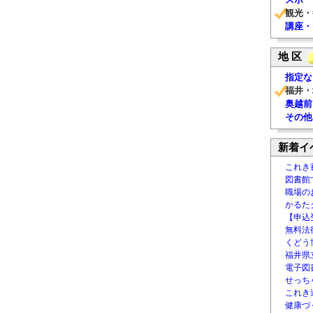
観光・
講座・
地 区
指定な
福井・
奥越前
その他
新着イ
これき
図書館
職場の
かるた
【申込
無料法律
くどう
福井県
電子図書
せっち
これき
健康づ