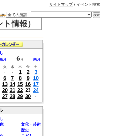
サイトマップ
/ イベント検索
検索
ント情報）
し
6
先月
月
来月
火
水
木
金
土
1
2
3
・
・
6
7
8
9
10
13
14
15
16
17
20
21
22
24
23
27
28
29
30
・
ル
し
康
文化・芸術
歴史
ツ
こども