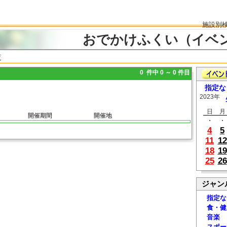
施設別
おでかけふくい（イベ
覧
0 件中 0 ～ 0 件目
指定な
2023年
日
月
開催期間
開催地
・
・
4
5
11
12
18
19
25
26
ジャン
指定な
食・健
音楽
スポー