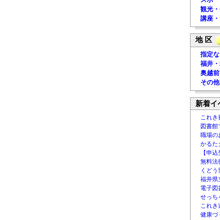
観光・
講座・
地 区
指定な
福井・
奥越前
その他
新着イ
これき
図書館
職場の
かるた
【申込
無料法律
くどう
福井県
電子図書
せっち
これき
健康づ