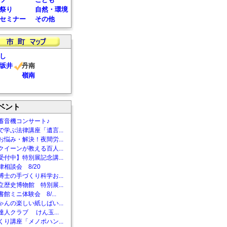
祭り
自然・環境
セミナー
その他
し
坂井
丹南
嶺南
ベント
蓄音機コンサート♪
で学ぶ法律講座「遺言...
お悩み・解決！夜間労...
クイーンが教える百人...
受付中】特別展記念講...
相談会 8/20
博士の手づくり科学お...
立歴史博物館 特別展...
館ミニ体験会 8/...
ゃんの楽しい紙しばい...
達人クラブ けん玉...
くり講座「メノポハン...