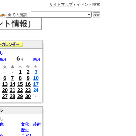
サイトマップ
/ イベント検索
検索
ント情報）
し
6
先月
月
来月
火
水
木
金
土
1
2
3
・
・
6
7
8
9
10
13
14
15
16
17
20
21
22
23
24
27
28
29
30
・
ル
し
康
文化・芸術
歴史
ツ
こども