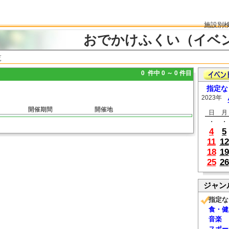
施設別
おでかけふくい（イベ
覧
0 件中 0 ～ 0 件目
指定な
2023年
開催期間
開催地
日
月
・
・
4
5
11
12
18
19
25
26
ジャン
指定な
食・健
音楽
スポー